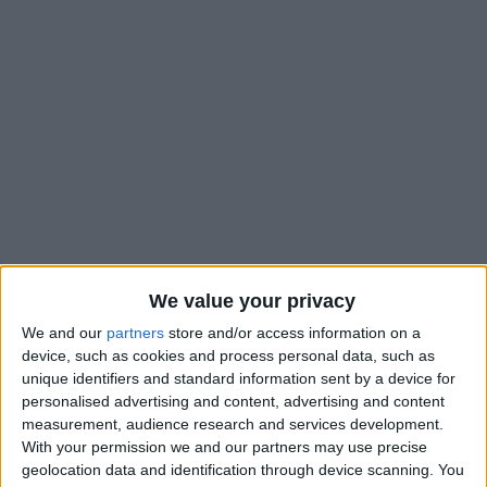
We value your privacy
We and our
partners
store and/or access information on a
device, such as cookies and process personal data, such as
Dans un entretien donné à
Goal.com
, Axel Disasi a expliqué
unique identifiers and standard information sent by a device for
que le fait de pouvoir jouer la Ligue des champions la saison
personalised advertising and content, advertising and content
measurement, audience research and services development.
prochaine allait avoir une influence sur son avenir à l’AS
With your permission we and our partners may use precise
Monaco : «
Je sens que je passe des caps, je viens d’avoir 25
geolocation data and identification through device scanning. You
ans, j’ai envie de connaître le très, très haut niveau et je suis