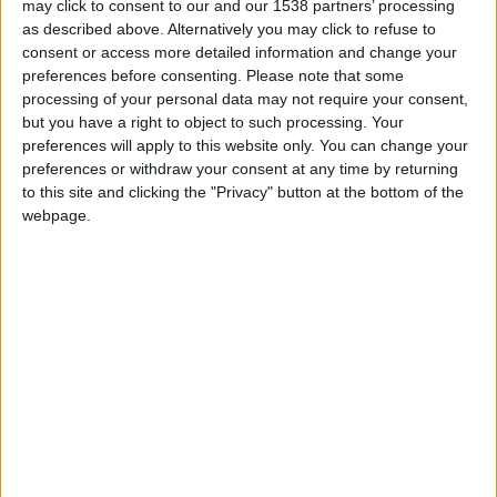
may click to consent to our and our 1538 partners’ processing
toujours à fond dans ce que j’entreprends. Les objectifs de
as described above. Alternatively you may click to refuse to
l’AS Monaco concordent pour l’instant avec les miens, à
consent or access more detailed information and change your
savoir se qualifier directement pour la Ligue des champions.
preferences before consenting.
Please note that some
processing of your personal data may not require your consent,
On verra ce qu’il se passe pour la fin de saison et en fonction
but you have a right to object to such processing. Your
des résultats du club ma réflexion se posera.
»
preferences will apply to this website only. You can change your
preferences or withdraw your consent at any time by returning
Si les objectifs de Monaco et les siens sont alignés pour
to this site and clicking the "Privacy" button at the bottom of the
l’heure, un nouvel échec à rejoindre la compétition aux étoiles
webpage.
le fera réfléchir sur la suite à donner à son aventure en
Principauté : «
L’Europa League, je connais. Mais c’est vrai que
quand j’en parle avec Dayot (Upamecano) ou Ibrahima
(Konaté), j’ai envie d’y goûter (à la Ligue des Champions) et je
veux me donner les moyens d’y être. (…) Eux ont l’habitude
de jouer la Ligue des champions avec leur club et ça fait partie
des meilleures compétitions au monde. C’est la crème qui y
participe et forcément c’est une vitrine pour la sélection. Oui
c’est une réflexion que j’aurai.
»