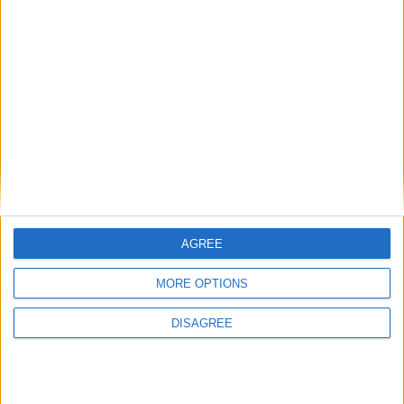
champions
,
Mercato
,
Transferts
.
Ben Seghir buteur mais défait
Les U17 chutent contre Lyon-
avec les Bleuets
La Duchère
Laisser un commentaire
Votre adresse e-mail ne sera pas publiée.
Les champs
obligatoires sont indiqués avec
*
Commentaire
*
AGREE
MORE OPTIONS
DISAGREE
Nom
*