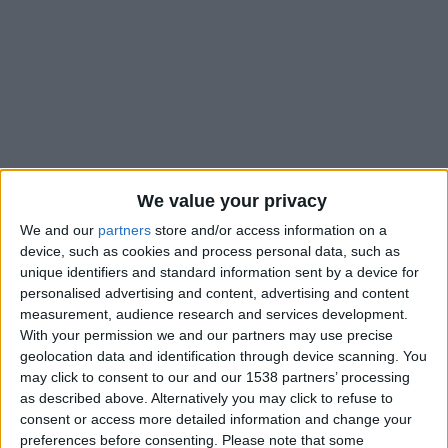
We value your privacy
We and our
partners
store and/or access information on a
device, such as cookies and process personal data, such as
unique identifiers and standard information sent by a device for
personalised advertising and content, advertising and content
Alors que Paul Mitchell
va quitter l’AS Monaco dans les
measurement, audience research and services development.
With your permission we and our partners may use precise
prochains mois
, son futur ne se trouverait pas à Chelsea. Selon
geolocation data and identification through device scanning. You
le quotidien anglais
Evening Standard
, le club londonien
may click to consent to our and our 1538 partners’ processing
aurait finalement fermé la porte à la venue de Mitchell,
as described above. Alternatively you may click to refuse to
satisfait du travail réalisé par les hommes en place, et
consent or access more detailed information and change your
notamment par Laurence Stewart, l’ancien directeur
preferences before consenting.
Please note that some