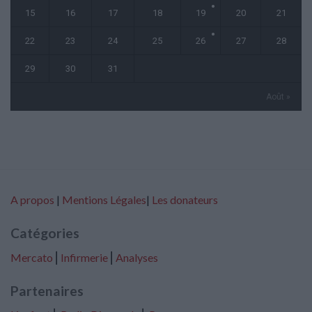
15
16
17
18
19
20
21
22
23
24
25
26
27
28
29
30
31
Août »
A propos
|
Mentions Légales
|
Les donateurs
Catégories
Mercato
⎢
Infirmerie
⎢
Analyses
Partenaires