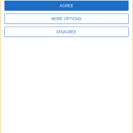
E-mail
*
AGREE
MORE OPTIONS
Site web
DISAGREE
Enregistrer mon nom, mon e-mail et mon site
dans le navigateur pour mon prochain commentaire.
DANS L'ACTU
Monaco passe à l’attaque pour Ghedjemis
7 août 2026