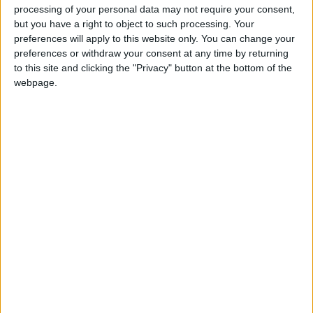
processing of your personal data may not require your consent,
technique de l’ASM, recruté au mois de janvier.
but you have a right to object to such processing. Your
preferences will apply to this website only. You can change your
Pour Paul Mitchell, la date de son départ du club de la
preferences or withdraw your consent at any time by returning
Principauté n’est pas encore très précise. Dmitry Rybolovlev
to this site and clicking the "Privacy" button at the bottom of the
souhaite qu’il trouve son successeur au poste de directeur
webpage.
sportif, ce qui devrait être le cas
en la personne de Thiago
Scuro
, le directeur exécutif de Red Bull Bragantino, mais
celui-ci doit encore se libérer de son contrat avec le club
brésilien. Il faudra ensuite assurer la transition pour préparer
au mieux la suite.