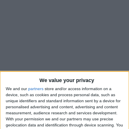
We value your privacy
We and our
partners
store and/or access information on a
On aurait difficilement pu croire que Monaco risquait de tout
device, such as cookies and process personal data, such as
perdre après son nul contre Lille (0-0) la semaine dernière, qui
unique identifiers and standard information sent by a device for
maintenait les Dogues à cinq longueurs. Mais depuis ce qui
personalised advertising and content, advertising and content
paraissait passer pour une pas si mauvaise affaire, une lourde
measurement, audience research and services development.
défaite à Lyon (3-1) a renvoyé les Monégasques à leurs pires
With your permission we and our partners may use precise
geolocation data and identification through device scanning. You
démons. Volontaires et protagonistes pendant 30 minutes, ce