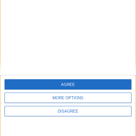
Catégorie :
Breakings news
,
Brèves
Tags :
AS Monaco
,
Ligue 1
,
sprint final
.
Sinaté décisif avec l’équipe de
Kovac et Wolfsburg se
France à l’Euro U17 malgré la
pencheraient sur le cas
défaite
Volland
Laisser un commentaire
Votre adresse e-mail ne sera pas publiée.
Les champs
obligatoires sont indiqués avec
*
Commentaire
*
AGREE
MORE OPTIONS
DISAGREE