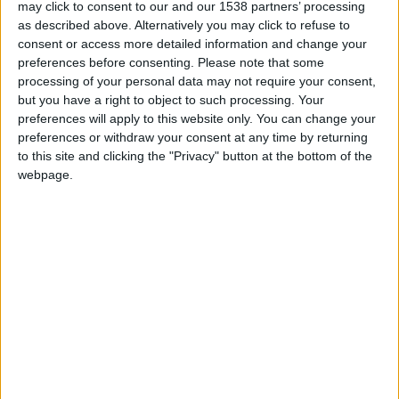
may click to consent to our and our 1538 partners’ processing
qui leur a permis de prendre l’avantage, ils ont explosé en vol
as described above. Alternatively you may click to refuse to
une fois que l’OL est revenu à hauteur.
consent or access more detailed information and change your
preferences before consenting.
Please note that some
Cette défaite a officiellement mis fin à la quête de la Ligue
processing of your personal data may not require your consent,
des champions, puisque Marseille, l’actuel occupant de la
but you have a right to object to such processing. Your
preferences will apply to this website only. You can change your
troisième place, est désormais hors de portée et ne peut plus
preferences or withdraw your consent at any time by returning
être mathématiquement rejoint, malgré sa défaite contre Lille
to this site and clicking the "Privacy" button at the bottom of the
vendredi soir (2-1). À deux journées de la fin, les hommes de
webpage.
Paulo Fonseca reviennent sur les talons de l’ASM, à deux
points, grâce à ce succès précieux pour eux face à la
formation olympienne.
Si Monaco veut être européen la saison prochaine, il faudra à
tout prix obtenir un résultat sur la pelouse de Rennes samedi
prochain. Les Bretons sont dans une forme étincelante dans
ce sprint final, et ont infligé une véritable déculottée à
Ajaccio ce dimanche (0-5), avec notamment un triplé d’Amine
Gouiri. Les Rennais sont à trois points et avec neufs buts