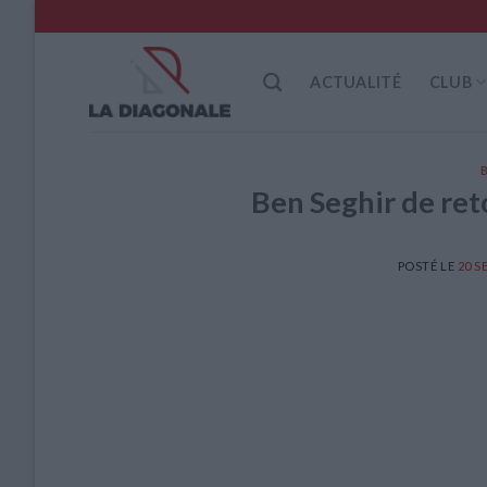
Skip
to
content
ACTUALITÉ
CLUB
Ben Seghir de ret
POSTÉ LE
20 S