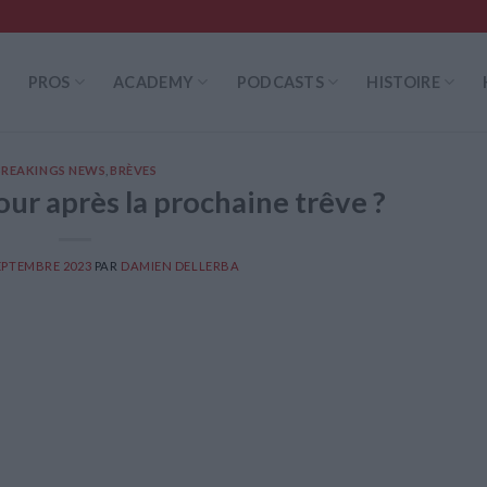
PROS
ACADEMY
PODCASTS
HISTOIRE
BREAKINGS NEWS
,
BRÈVES
our après la prochaine trêve ?
EPTEMBRE 2023
PAR
DAMIEN DELLERBA