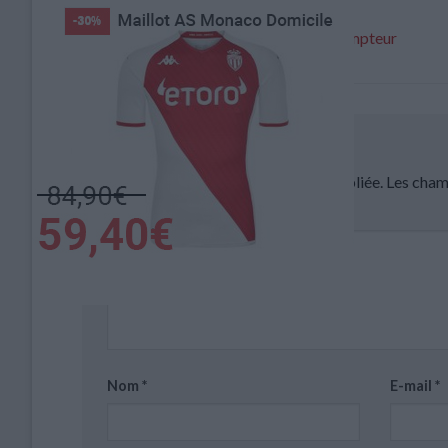
L’action clé : Balogun ouvre son compteur
Laisser un commentaire
Votre adresse e-mail ne sera pas publiée.
Les cham
Commentaire
*
Nom
*
E-mail
*