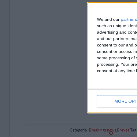
We and our
partners
such as unique ident
advertising and con
and our partners may
consent to our and o
consent or access m
some processing of y
processing. Your pre
consent at any time b
MORE OPT
Catégorie :
Breakings news
,
Brèves
Tags