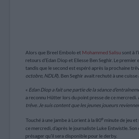
Alors que Breel Embolo et
Mohammed Salisu
sont à l
retours d’Edan Diop et Eliesse Ben Seghir. Le premier 
tandis que le second est espéré après la prochaine trêv
octobre, NDLR
). Ben Seghir avait rechuté à une cuiss
«
Edan Diop a fait une partie de la séance d’entraînemen
a reconnu Hütter lors du point presse de ce mercredi.
P
trêve. Je suis content que les jeunes joueurs revienn
e
Touché à une jambe à Lorient à la 80
minute de jeu et
ce mercredi, d’après le journaliste Luke Entwistle. Son 
présager qu’il sera disponible pour le derby.