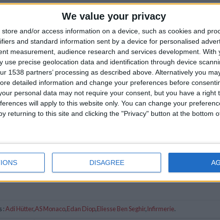
We value your privacy
store and/or access information on a device, such as cookies and pro
ifiers and standard information sent by a device for personalised adver
tent measurement, audience research and services development.
With 
 use precise geolocation data and identification through device scanni
ur 1538 partners’ processing as described above. Alternatively you may 
ore detailed information and change your preferences before consenti
our personal data may not require your consent, but you have a right t
ferences will apply to this website only. You can change your preferen
y returning to this site and clicking the "Privacy" button at the bottom
IONS
DISAGREE
A
 :
Adi Hütter
,
AS Monaco
,
Edan Diop
,
Eliesse Ben Seghir
,
Infirmerie
.