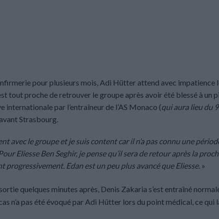
’infirmerie pour plusieurs mois, Adi Hütter attend avec impatience 
est tout proche de retrouver le groupe après avoir été blessé à un p
e internationale par l’entraîneur de l’AS Monaco (
qui aura lieu du 
e avant Strasbourg.
t avec le groupe et je suis content car il n’a pas connu une période
our Eliesse Ben Seghir, je pense qu’il sera de retour après la proc
ent progressivement. Edan est un peu plus avancé que Eliesse.
»
 sortie quelques minutes après, Denis Zakaria s’est entraîné norma
cas n’a pas été évoqué par Adi Hütter lors du point médical, ce qui l