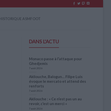
HISTORIQUE ASMFOOT
DANS L'ACTU
Monaco passe à l’attaque pour
Ghedjemis
7 août 2026
Akliouche, Balogun… Filipe Luis
évoque le mercato et attend des
renforts
7 août 2026
Akliouche : « Ce n’est pas un au
revoir, c’est un merci »
7 août 2026