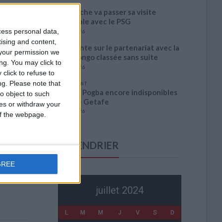
Akliouche va passer sa visite
médicale avec le PSG
cess personal data,
6 août 2026
tising and content,
La plainte sur le partenariat avec la
your permission we
R.D. Congo classée sans suite
ng. You may click to
6 août 2026
click to refuse to
ng.
Please note that
1 COMMENT
Fati et Pogba encore indisponibles
o object to such
contre Getafe
ces or withdraw your
6 août 2026
 of the webpage.
CALENDRIER
GREE
juillet 2024
L
M
M
J
V
S
D