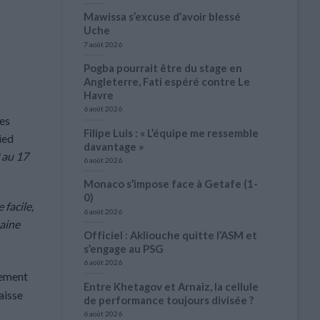
Mawissa s’excuse d’avoir blessé
Uche
7 août 2026
Pogba pourrait être du stage en
Angleterre, Fati espéré contre Le
Havre
6 août 2026
les
Filipe Luis : « L’équipe me ressemble
ied
davantage »
9 au 17
6 août 2026
Monaco s’impose face à Getafe (1-
0)
 facile,
6 août 2026
haine
Officiel : Akliouche quitte l’ASM et
s’engage au PSG
6 août 2026
lement
Entre Khetagov et Arnaiz, la cellule
aisse
de performance toujours divisée ?
6 août 2026