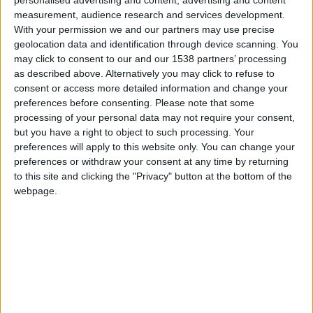
personalised advertising and content, advertising and content
pelouse face aux Rémois. Il faut remonter à la saison 2013-
measurement, audience research and services development.
2014, lorsque l’ASM avait fait son retour en Ligue 1, pour
With your permission we and our partners may use precise
geolocation data and identification through device scanning. You
trouver trace de la dernière victoire monégasque sur la
may click to consent to our and our 1538 partners’ processing
formation champenoise (3-2).
as described above. Alternatively you may click to refuse to
consent or access more detailed information and change your
Pire encore, Monaco reste sur deux revers d’affilée à
preferences before consenting.
Please note that some
domicile, portant le total de défaites face à Reims à six,
processing of your personal data may not require your consent,
contre neuf matchs nuls concédés. L’an dernier, les Asémistes
but you have a right to object to such processing. Your
preferences will apply to this website only. You can change your
avaient perdu sur la plus petite des marges (0-1), quelque peu
preferences or withdraw your consent at any time by returning
malheureux avec des poteaux trouvés par Wissam Ben
to this site and clicking the "Privacy" button at the bottom of the
Yedder et Vanderson. Et c’est un certain
Folarin Balogun qui
webpage.
avait crucifié les hommes de Philippe Clement sur une
transition éclair
, profitant des largesses de la défense. Depuis,
l’attaquant américain a rejoint les rangs monégasques et a
déjà fait mal à ses anciens partenaires, avec un but inscrit lors
du match aller.