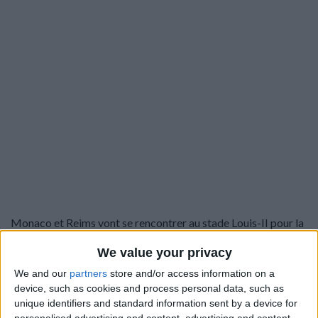
Monaco et Reims vont se rencontrer au stade Louis-II pour la
e
27
fois de leur histoire, dans le cadre d’une rencontre de
We value your privacy
première division. Le club de la Principauté garde l’avantage
We and our
partners
store and/or access information on a
sur ses terres, avec 11 succès acquis, mais la tendance n’est
device, such as cookies and process personal data, such as
guère réjouissante puisque nettement en défaveur des Rouge
unique identifiers and standard information sent by a device for
et Blanc, qui n’ont plus gagné depuis sept rencontres sur leur