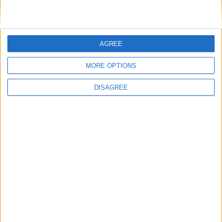
Catégorie :
Brèves
Tags :
AS Monaco
,
Folarin Balogun
,
Historique
,
Ligue
AGREE
1
,
Monaco-Reims
.
MORE OPTIONS
Pape Gueye pour succéder à
Le prêt d’Etonde devrait être
Fofana ?
écourté
DISAGREE
Laisser un commentaire
Votre adresse e-mail ne sera pas publiée.
Les champs
obligatoires sont indiqués avec
*
Commentaire
*