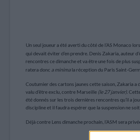
Un seul joueur a été averti du côté de l’AS Monaco lors
qui devait éviter d’en prendre. Denis Zakaria, auteur d’
rencontres ce dimanche et va être une fois de plus sus
ratera donc
a minima
la réception du Paris Saint-Germ
Coutumier des cartons jaunes cette saison, Zakaria a dé
valu d’être exclu, contre Marseille
(le 27 janvier)
. Cett
été donnés sur les trois dernières rencontres qu’il a j
discipline et il faudra espérer que la suspension ne soi
Déjà contre Lens dimanche prochain, l’ASM sera privé