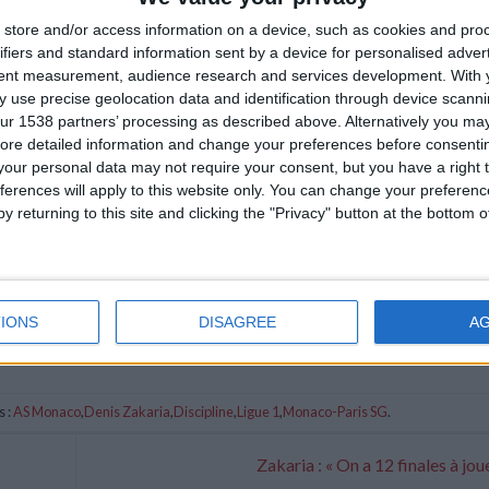
store and/or access information on a device, such as cookies and pro
ifiers and standard information sent by a device for personalised adver
tent measurement, audience research and services development.
With 
 use precise geolocation data and identification through device scanni
ur 1538 partners’ processing as described above. Alternatively you may 
ore detailed information and change your preferences before consenti
our personal data may not require your consent, but you have a right t
ferences will apply to this website only. You can change your preferen
y returning to this site and clicking the "Privacy" button at the bottom
IONS
DISAGREE
A
 :
AS Monaco
,
Denis Zakaria
,
Discipline
,
Ligue 1
,
Monaco-Paris SG
.
Zakaria : « On a 12 finales à jou