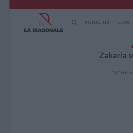
Skip
to
content
ACTUALITÉ
CLUB
Zakaria 
POSTÉ LE
18