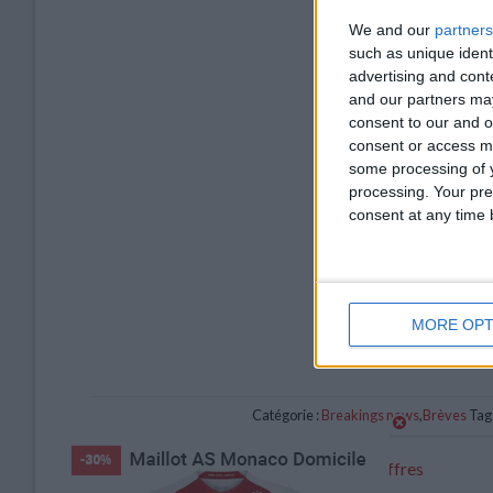
We and our
partners
such as unique ident
advertising and con
and our partners may
consent to our and o
consent or access m
some processing of y
processing. Your pre
consent at any time b
MORE OPT
Catégorie :
Breakings news
,
Brèves
Tags
Monaco-Toulouse : le match en chiffres