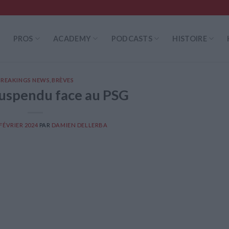
PROS
ACADEMY
PODCASTS
HISTOIRE
BREAKINGS NEWS
,
BRÈVES
suspendu face au PSG
 FÉVRIER 2024
PAR
DAMIEN DELLERBA