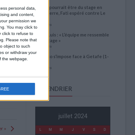
Pogba pourrait être du stage en
cess personal data,
Angleterre, Fati espéré contre Le
tising and content,
Havre
your permission we
6 août 2026
ng. You may click to
click to refuse to
Filipe Luis : « L’équipe me ressemble
ng.
Please note that
davantage »
o object to such
6 août 2026
ces or withdraw your
Monaco s’impose face à Getafe (1-
 of the webpage.
0)
6 août 2026
CALENDRIER
GREE
juillet 2024
er »
L
M
M
J
V
S
D