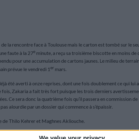
 de la rencontre face à Toulouse mais le carton est tombé sur le se
e
une faute à la 27
minute, a reçu sa troisième biscotte en moins de 
pendu pour une accumulation de cartons jaunes. Le milieu de terrain
er
ain prévue le vendredi 1
mars.
jà été averti à onze reprises, dont une fois doublement ce qui lui a
e fois, Zakaria a fait très fort puisque les trois derniers avertissem
ouées. Ce sera donc la quatrième fois qu’il passera en commission de
t pas alourdie par un dossier qui commence à s’épaissir.
e de Thilo Kehrer et Maghnes Akliouche.
We value your privacy