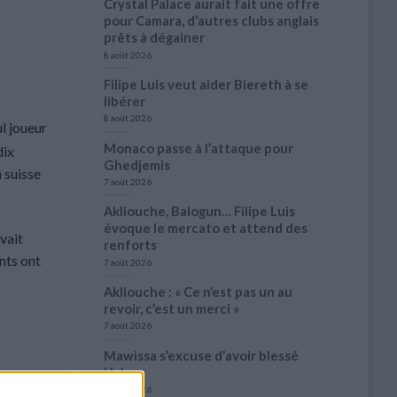
Crystal Palace aurait fait une offre
pour Camara, d’autres clubs anglais
prêts à dégainer
8 août 2026
Filipe Luis veut aider Biereth à se
libérer
8 août 2026
ul joueur
Monaco passe à l’attaque pour
dix
Ghedjemis
 suisse
7 août 2026
Akliouche, Balogun… Filipe Luis
évoque le mercato et attend des
vait
renforts
ents ont
7 août 2026
Akliouche : « Ce n’est pas un au
revoir, c’est un merci »
7 août 2026
Mawissa s’excuse d’avoir blessé
Uche
7 août 2026