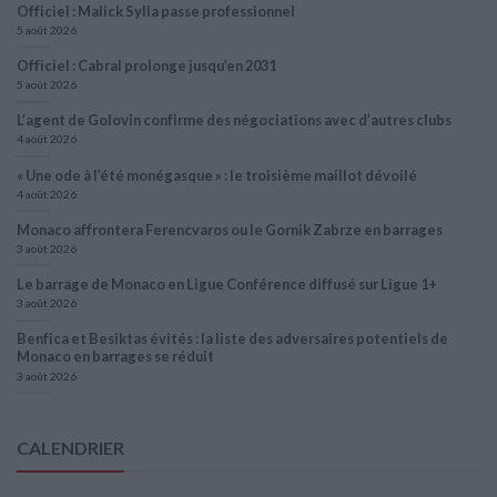
Officiel : Malick Sylla passe professionnel
5 août 2026
Officiel : Cabral prolonge jusqu’en 2031
5 août 2026
L’agent de Golovin confirme des négociations avec d’autres clubs
4 août 2026
« Une ode à l’été monégasque » : le troisième maillot dévoilé
4 août 2026
Monaco affrontera Ferencvaros ou le Gornik Zabrze en barrages
3 août 2026
Le barrage de Monaco en Ligue Conférence diffusé sur Ligue 1+
3 août 2026
Benfica et Besiktas évités : la liste des adversaires potentiels de
Monaco en barrages se réduit
3 août 2026
CALENDRIER