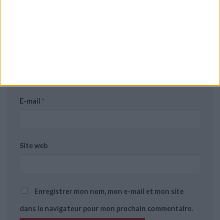
Nom
*
E-mail
*
Site web
Enregistrer mon nom, mon e-mail et mon site
dans le navigateur pour mon prochain commentaire.