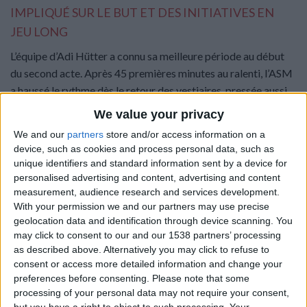
IMPLIQUÉ SUR LE BUT ET DES INITIATIVES EN
JEU LONG
L’équipe d’Adi Hütter a connu sa meilleure période au début
du second acte. Après 45 premières minutes au ralenti, l’ASM
a haussé le rythme dès le retour des vestiaires, pressée aussi
par l’urgence de revenir au score, ce qu’elle va faire très
We value your privacy
e
rapidement. Dès la 48
minute de jeu, les Rouge et Blanc
We and our
partners
store and/or access information on a
reviennent à hauteur grâce à une réalisation de Maghnes
device, such as cookies and process personal data, such as
Akliouche, bien aidé par la maladresse un peu malchanceuse
unique identifiers and standard information sent by a device for
des défenseurs toulousains. Le but monégasque est parti
personalised advertising and content, advertising and content
measurement, audience research and services development.
d’une récupération de Denis Zakaria près de la ligne de
With your permission we and our partners may use precise
touche et Mamadou Coulibaly a pu servir de relais pour
geolocation data and identification through device scanning. You
Fofana, dont la passe vers Akliouche est véritablement clé.
may click to consent to our and our 1538 partners’ processing
as described above. Alternatively you may click to refuse to
consent or access more detailed information and change your
preferences before consenting.
Please note that some
processing of your personal data may not require your consent,