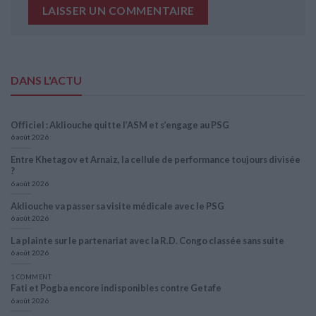
DANS L'ACTU
Officiel : Akliouche quitte l’ASM et s’engage au PSG
6 août 2026
Entre Khetagov et Arnaiz, la cellule de performance toujours divisée
?
6 août 2026
Akliouche va passer sa visite médicale avec le PSG
6 août 2026
La plainte sur le partenariat avec la R.D. Congo classée sans suite
6 août 2026
1 COMMENT
Fati et Pogba encore indisponibles contre Getafe
6 août 2026