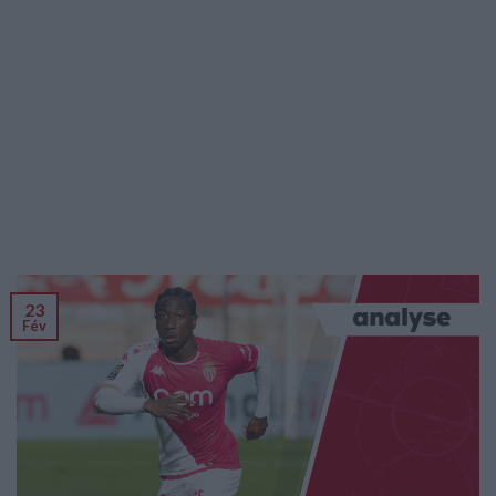
23
Fév