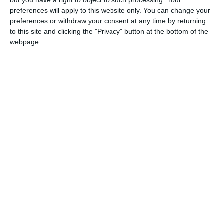
but you have a right to object to such processing. Your
preferences will apply to this website only. You can change your
preferences or withdraw your consent at any time by returning
to this site and clicking the "Privacy" button at the bottom of the
webpage.
Au duel avec deux Toulousains, Zakaria parvient à
s’en sortir et passe le ballon à Coulibaly. Ni
attaqué ni pressé, ce dernier fait le choix de
s’orienter dos au but et pas dans le sens du jeu
alors que c’était possible. Un choix qui peut se
discuter mais qui lui permet tout de même de se
tourner par la suite et de mettre sur son pied
gauche.