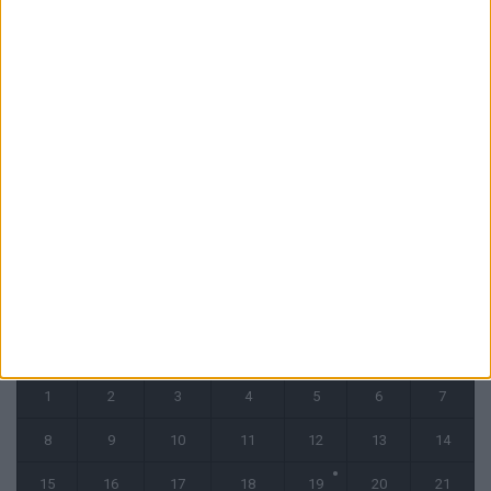
6 août 2026
La plainte sur le partenariat avec la R.D. Congo classée sans suite
6 août 2026
1 COMMENT
Fati et Pogba encore indisponibles contre Getafe
6 août 2026
CALENDRIER
juillet 2024
L
M
M
J
V
S
D
1
2
3
4
5
6
7
8
9
10
11
12
13
14
15
16
17
18
19
20
21