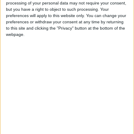
processing of your personal data may not require your consent,
à l’appel, en plus de Caio Henrique et Breel Embolo.
but you have a right to object to such processing. Your
preferences will apply to this website only. You can change your
Pour ce dernier, Hütter avait annoncé la semaine dernière qu’il
preferences or withdraw your consent at any time by returning
reprendrait le chemin de l’entraînement avec le groupe
to this site and clicking the "Privacy" button at the bottom of the
professionnel après quelques sessions avec le Groupe Élite.
webpage.
L’Autrichien a indiqué que cela se fera dès la semaine
prochaine : «
Breel a fait ses premières sessions avec le
Groupe Élite, et il devrait reprendre avec nous début de
semaine prochaine.
»