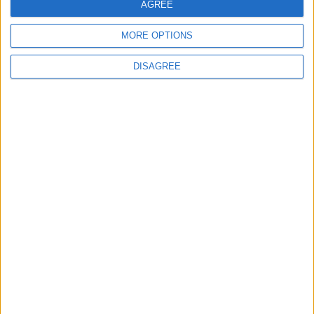
AGREE
MORE OPTIONS
Site web
DISAGREE
Enregistrer mon nom, mon e-mail et mon site
dans le navigateur pour mon prochain commentaire.
DANS L'ACTU
Monaco passe à l’attaque pour Ghedjemis
7 août 2026