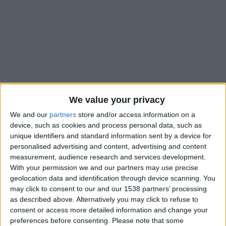
We value your privacy
We and our
partners
store and/or access information on a
device, such as cookies and process personal data, such as
unique identifiers and standard information sent by a device for
personalised advertising and content, advertising and content
measurement, audience research and services development.
L’AS Monaco a plusieurs joueurs à l’infirmerie et Adi Hütter a
With your permission we and our partners may use precise
indiqué qu’aucun d’entre eux ne serait de retour pour la
geolocation data and identification through device scanning. You
rencontre face au Paris Saint-Germain. Vanderson (gêne à un
may click to consent to our and our 1538 partners’ processing
quadriceps), Krépin Diatta (lésion au psoas droit), Ismail
as described above. Alternatively you may click to refuse to
Jakobs (lésion à un ischio-jambier) et Mohamed Camara
consent or access more detailed information and change your
(entorse du genou gauche) manqueront donc une nouvelle fois
preferences before consenting.
Please note that some