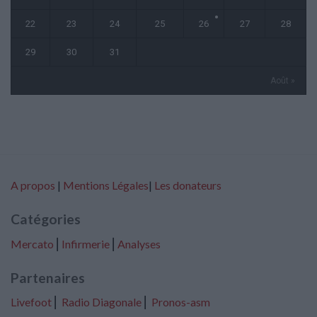
22
23
24
25
26
27
28
29
30
31
Août »
A propos
|
Mentions Légales
|
Les donateurs
Catégories
Mercato
⎢
Infirmerie
⎢
Analyses
Partenaires
Livefoot
⎢
Radio Diagonale
⎢
Pronos-asm