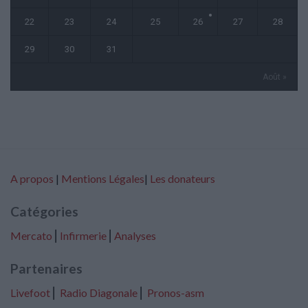
22
23
24
25
26
27
28
29
30
31
Août »
A propos
|
Mentions Légales
|
Les donateurs
Catégories
Mercato
⎢
Infirmerie
⎢
Analyses
Partenaires
Livefoot
⎢
Radio Diagonale
⎢
Pronos-asm