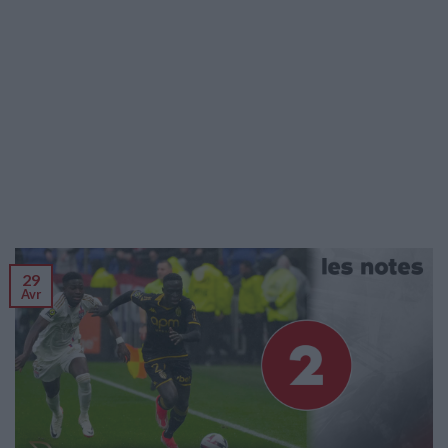
29
Avr