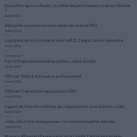
Entre Khetagov et Arnaiz, la cellule de performance toujours divisée
?
6 août 2026
Akliouche va passer sa visite médicale avec le PSG
6 août 2026
La plainte sur le partenariat avec la R.D. Congo classée sans suite
6 août 2026
1 COMMENT
Fati et Pogba encore indisponibles contre Getafe
6 août 2026
Officiel : Malick Sylla passe professionnel
5 août 2026
Officiel : Cabral prolonge jusqu’en 2031
5 août 2026
L’agent de Golovin confirme des négociations avec d’autres clubs
4 août 2026
« Une ode à l’été monégasque » : le troisième maillot dévoilé
4 août 2026
Monaco affrontera Ferencvaros ou le Gornik Zabrze en barrages