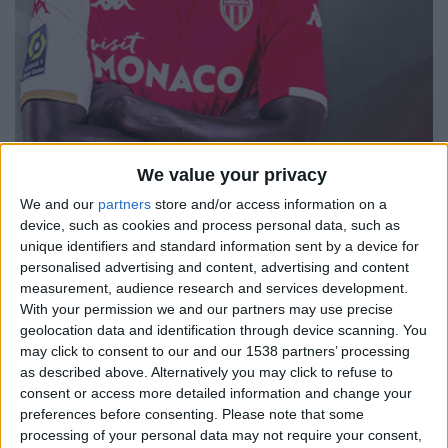
We value your privacy
Krépin Diatta
We and our
partners
store and/or access information on a
device, such as cookies and process personal data, such as
A-t-il réellement réussi quelque chose dans ce match
unique identifiers and standard information sent by a device for
? À l’exception de son bon coup franc pour le triplé de
personalised advertising and content, advertising and content
e
Ben Yedder, réduit à néant pour un hors-jeu (78
), le
measurement, audience research and services development.
With your permission we and our partners may use precise
Sénégalais a raté à peu près toutes ses
geolocation data and identification through device scanning. You
interventions. Coupable sur les trois buts lyonnais,
may click to consent to our and our 1538 partners’ processing
d’abord pour coulisser trop tardivement sur
as described above. Alternatively you may click to refuse to
e
Lacazette (22
) puis en se faisant prendre dans son
consent or access more detailed information and change your
e
dos par Mata (26
) et enfin en laissant partir Fofana
preferences before consenting.
Please note that some
processing of your personal data may not require your consent,
(84e). Que dire encore de son absence de marquage