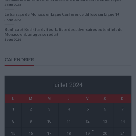
3 août 2026
Le barrage de Monaco en Ligue Conférence diffusé sur Ligue 1+
3 août 2026
Benfica et Besiktas évités : la liste des adversaires potentiels de
Monaco en barrages se réduit
3 août 2026
CALENDRIER
juillet 2024
L
M
M
J
V
S
D
1
2
3
4
5
6
7
8
9
10
11
12
13
14
15
16
17
18
19
20
21