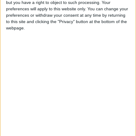
but you have a right to object to such processing. Your
sur Cherki, qui ne doit qu’au raté du Lyonnais de
preferences will apply to this website only. You can change your
e
n’avoir pas de plus grosse conséquence (72
). On ne
preferences or withdraw your consent at any time by returning
relèvera pas toutes ses approximations (21 ballons
to this site and clicking the "Privacy" button at the bottom of the
perdus, pire total du match), ses passes ratées, dont
webpage.
e
une qui met Majecki dans l’embarras (44
). D’abord
latéral gauche puis droit après la pause, Diatta a
montré qu’il ne pouvait pas être plus qu’une solution
de dépannage à ce poste.