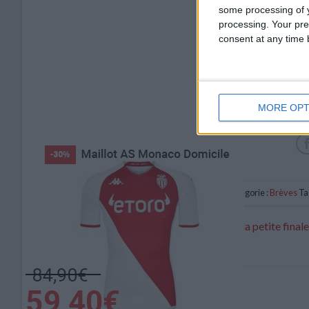
some processing of y
processing. Your pre
consent at any time b
MORE OPT
Catégorie :
Brèves
Ta
Ouattara et Lienard battus lors de la petite final
Tournoi Maurice-Revello