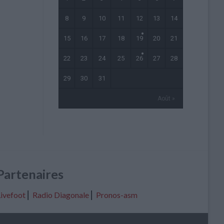
8
9
10
11
12
13
14
15
16
17
18
19
20
21
22
23
24
25
26
27
28
29
30
31
Août »
Partenaires
ivefoot
⎢
Radio Diagonale
⎢
Pronos-asm