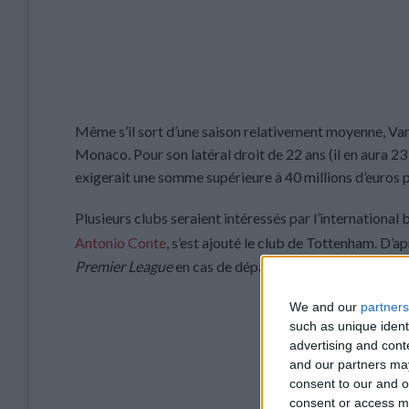
Même s’il sort d’une saison relativement moyenne, Vand
Monaco. Pour son latéral droit de 22 ans (il en aura 23 l
exigerait une somme supérieure à 40 millions d’euros p
Plusieurs clubs seraient intéressés par l’international
Antonio Conte
, s’est ajouté le club de Tottenham. D’
Premier League
en cas de départ d’Emerson Royal, pres
We and our
partners
such as unique ident
advertising and con
and our partners may
consent to our and o
consent or access m