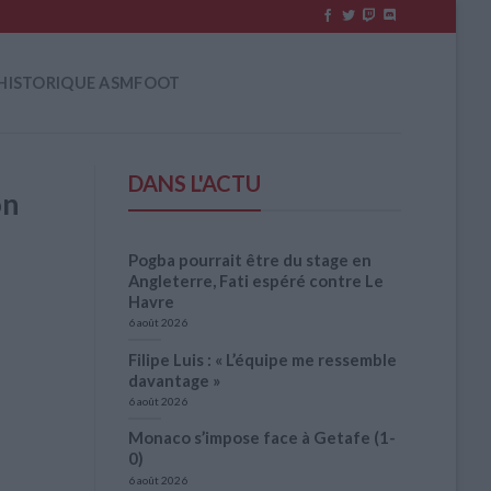
HISTORIQUE ASMFOOT
DANS L'ACTU
on
Pogba pourrait être du stage en
Angleterre, Fati espéré contre Le
Havre
6 août 2026
Filipe Luis : « L’équipe me ressemble
davantage »
6 août 2026
Monaco s’impose face à Getafe (1-
0)
6 août 2026