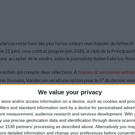
erson reste l’une des plus fortes valeurs marchandes de l’effectif 
e 21 juin), sous contrat jusqu’en juin 2028, le club de la Principauté
our accepter de le vendre, selon le journaliste italien Fabrizio Ro
 brésilien qui compte deux sélections. À
Naples et son nouvel entraî
e
après Romano, Vanderson serait une option pour le 5
du dernier exe
senti à l’AC Milan.
We value your privacy
store and/or access information on a device, such as cookies and pro
ifiers and standard information sent by a device for personalised adver
tent measurement, audience research and services development.
With 
 use precise geolocation data and identification through device scanni
ur 1538 partners’ processing as described above. Alternatively you may 
ore detailed information and change your preferences before consenti