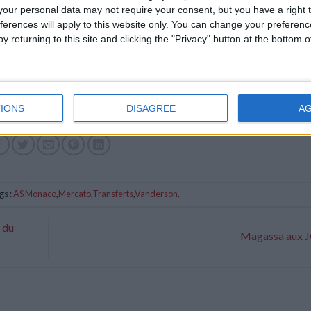
our personal data may not require your consent, but you have a right t
ferences will apply to this website only. You can change your preferen
y returning to this site and clicking the "Privacy" button at the bottom
IONS
DISAGREE
A
gs :
AS Monaco
,
Mercato
,
Transferts
,
Vanderson
.
e du
Magassa aux 