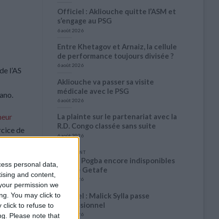
Officiel : Akliouche quitte l’ASM et
s’engage au PSG
6 août 2026
Entre Khetagov et Arnaiz, la cellule
de performance toujours divisée ?
6 août 2026
de l’AS
Akliouche va passer sa visite
médicale avec le PSG
mano.
6 août 2026
La plainte sur le partenariat avec la
neur
R.D. Congo classée sans suite
rcice de
6 août 2026
1 COMMENT
Fati et Pogba encore indisponibles
cess personal data,
contre Getafe
tising and content,
6 août 2026
your permission we
ng. You may click to
Officiel : Malick Sylla passe
professionnel
click to refuse to
5 août 2026
ng.
Please note that