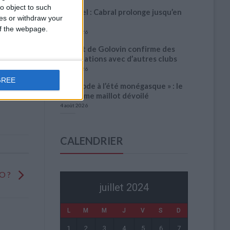
o object to such
Officiel : Cabral prolonge jusqu’en
ces or withdraw your
2031
 of the webpage.
5 août 2026
L’agent de Golovin confirme des
négociations avec d’autres clubs
4 août 2026
GREE
« Une ode à l’été monégasque » : le
troisième maillot dévoilé
4 août 2026
CALENDRIER
JO ?
juillet 2024
L
M
M
J
V
S
D
1
2
3
4
5
6
7