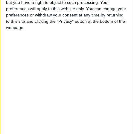
but you have a right to object to such processing. Your
Mercredi (03h00), la
Roja
affrontera le leader du groupe,
preferences will apply to this website only. You can change your
l’Argentine, qui n’a pas raté ses débuts dans la compétition
preferences or withdraw your consent at any time by returning
contre le Canada de Jonathan David (2-0).
to this site and clicking the "Privacy" button at the bottom of the
webpage.