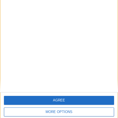
obligatoires sont indiqués avec
*
Commentaire
*
Nom
*
E-mail
*
AGREE
Site web
MORE OPTIONS