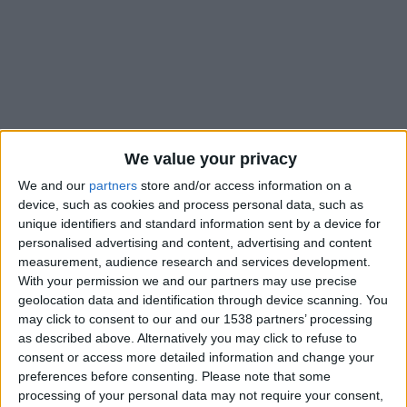
We value your privacy
We and our
partners
store and/or access information on a
device, such as cookies and process personal data, such as
unique identifiers and standard information sent by a device for
personalised advertising and content, advertising and content
measurement, audience research and services development.
With your permission we and our partners may use precise
Tout juste revenu d’une blessure à un quadriceps, Guillermo
geolocation data and identification through device scanning. You
Maripan n’a pas encore retrouvé les terrains et la compétition.
may click to consent to our and our 1538 partners’ processing
Pour l’entrée en lice du Chili à la Copa América, le défenseur
as described above. Alternatively you may click to refuse to
central de l’AS Monaco est resté sur le banc à regarder ses
consent or access more detailed information and change your
coéquipiers signer un nul sans but contre le Pérou (0-0).
preferences before consenting.
Please note that some
processing of your personal data may not require your consent,