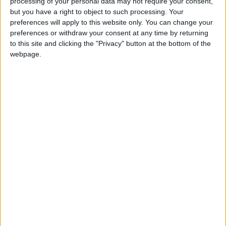
processing of your personal data may not require your consent,
deux matches de suspension ferme plus un autre avec sursis.
but you have a right to object to such processing. Your
preferences will apply to this website only. You can change your
Le latéral néerlandais manquera donc les deux prochaines
preferences or withdraw your consent at any time by returning
rencontres de Ligue 1 contre Nice et Angers, puis il devra se
to this site and clicking the "Privacy" button at the bottom of the
webpage.
tenir à carreau pour les huit rencontres suivantes, lors
desquelles un simple carton jaune pourra lui faire sauter son
sursis.