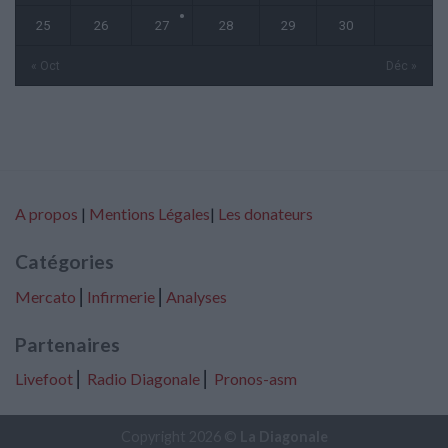
25
26
27
28
29
30
« Oct
Déc »
A propos
|
Mentions Légales
|
Les donateurs
Catégories
Mercato
⎢
Infirmerie
⎢
Analyses
Partenaires
Livefoot
⎢
Radio Diagonale
⎢
Pronos-asm
Copyright 2026 ©
La Diagonale