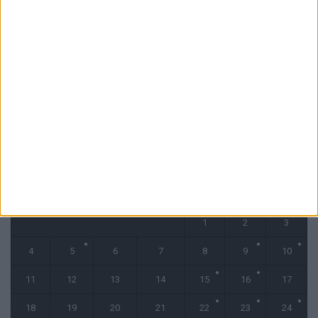
Filipe Luis : « L’équipe me ressemble davantage »
6 août 2026
Monaco s’impose face à Getafe (1-0)
6 août 2026
CALENDRIER
novembre 2024
L
M
M
J
V
S
D
1
2
3
4
5
6
7
8
9
10
11
12
13
14
15
16
17
18
19
20
21
22
23
24