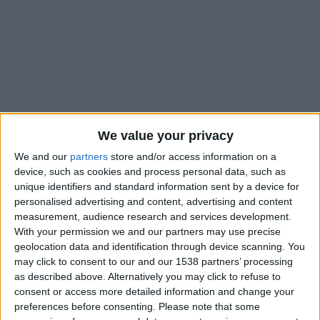
We value your privacy
We and our
partners
store and/or access information on a
device, such as cookies and process personal data, such as
unique identifiers and standard information sent by a device for
personalised advertising and content, advertising and content
measurement, audience research and services development.
À la suite d’un geste dangereux sur Gudmundsson (un genou
With your permission we and our partners may use precise
au niveau du visage) lors de Monaco-Lille (0-0), dimanche,
geolocation data and identification through device scanning. You
Jordan Teze s’était vu présenté par Éric Wattellier, l’arbitre de
may click to consent to our and our 1538 partners’ processing
la rencontre, un carton rouge direct, alors qu’il avait déjà
as described above. Alternatively you may click to refuse to
consent or access more detailed information and change your
écopé d’un avertissement plus tôt dans le match. La
preferences before consenting.
Please note that some
commission de discipline a tranché sur son cas et a infligé