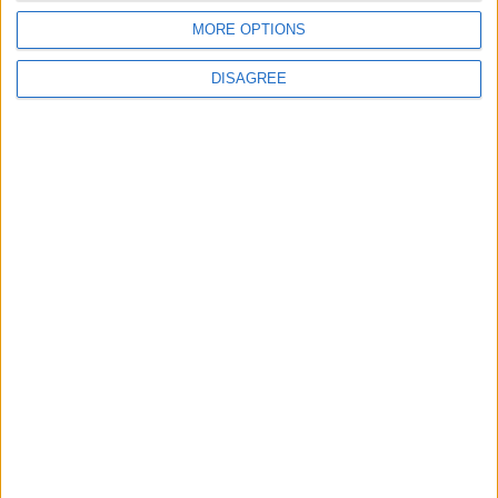
MORE OPTIONS
Site web
DISAGREE
Enregistrer mon nom, mon e-mail et mon site
dans le navigateur pour mon prochain commentaire.
DANS L'ACTU
Le Groupe Élite s’impose face à la Juventus
8 août 2026
Le groupe du stage en Angleterre : avec Fati, Pogba et Zakaria
8 août 2026