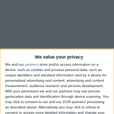
We value your privacy
We and our
partners
store and/or access information on a
device, such as cookies and process personal data, such as
unique identifiers and standard information sent by a device for
Vainqueur de Rennes (1-0) pour la première journée du
personalised advertising and content, advertising and content
Challenge Espoirs, le Groupe Élite de l’AS Monaco a embrayé
measurement, audience research and services development.
With your permission we and our partners may use precise
avec un deuxième succès, cette fois face à Caen (1-1, 3-4 aux
geolocation data and identification through device scanning. You
t.a.b.). Jonathan Bakali a répondu à l’ouverture du score
may click to consent to our and our 1538 partners’ processing
normande signée Niakaté dans le dernier quart d’heure de la
as described above. Alternatively you may click to refuse to
e
rencontre (76
). Mais c’est surtout le gardien monégasque
consent or access more detailed information and change your