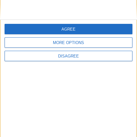
Nom
*
AGREE
E-mail
*
MORE OPTIONS
DISAGREE
Site web
Enregistrer mon nom, mon e-mail et mon site
dans le navigateur pour mon prochain commentaire.