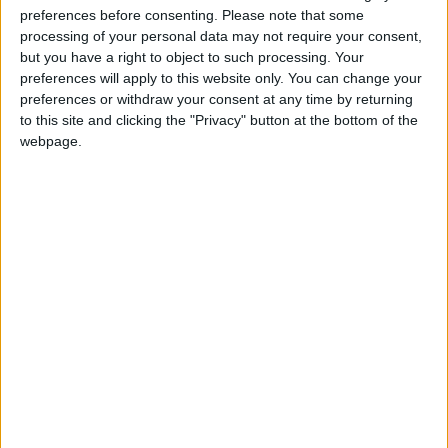
preferences before consenting.
Please note that some
Alain Zadi qui s’est mis en valeur, avec notamment un pénalty
processing of your personal data may not require your consent,
e
repoussé au cours de la première période (37
) ainsi qu’un tir
but you have a right to object to such processing. Your
au but arrêté.
preferences will apply to this website only. You can change your
preferences or withdraw your consent at any time by returning
Grâce à ce succès aux tirs au but, l’AS Monaco empoche deux
to this site and clicking the "Privacy" button at the bottom of the
points supplémentaires et en compte désormais six, ce qui lui
webpage.
permet de se classer provisoirement en tête de la poule B. Le
prochain match de cette phase de poules, qui compte cinq
journées au total, aura lieu le 3 février contre le Paris FC Mais
avant cela, les jeunes pousses du Groupe Élite affronteront
Tottenham en
Premier League International Cup
, le 6
décembre.
Source :
AS Monaco