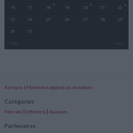
16
17
18
19
20
21
22
23
24
25
26
27
28
29
30
31
« Nov
Jan »
A propos
|
Mentions Légales
|
Les donateurs
Catégories
Mercato
⎢
Infirmerie
⎢
Analyses
Partenaires