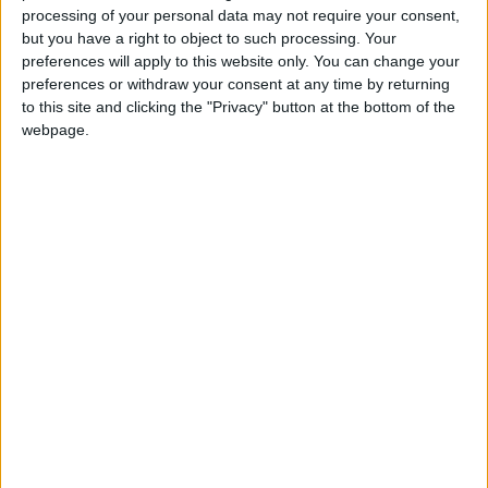
Matazo a joué toute la rencontre comme milieu relayeur. Il a
processing of your personal data may not require your consent,
notamment écopé d’un carton jaune en première période.
but you have a right to object to such processing. Your
preferences will apply to this website only. You can change your
preferences or withdraw your consent at any time by returning
to this site and clicking the "Privacy" button at the bottom of the
webpage.