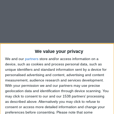
We value your privacy
We and our
partners
store and/or access information on a
device, such as cookies and process personal data, such as
unique identifiers and standard information sent by a device for
Les U21 belges et Eliot Matazo n’ont pas réussi à inverser la
personalised advertising and content, advertising and content
situation face à la République tchèque. Battus à domicile (0-
measurement, audience research and services development.
2) il y a quelques jours, les Diablotins n’ont pas pu faire mieux
With your permission we and our partners may use precise
geolocation data and identification through device scanning. You
que (1-1) lors de la manche retour. Un nul qui ne leur permet
may click to consent to our and our 1538 partners’ processing
donc pas de passer ce barrage et de se qualifier pour le
as described above. Alternatively you may click to refuse to
prochain Euro Espoirs qui aura lieu en juin en Slovénie.
consent or access more detailed information and change your
preferences before consenting.
Please note that some