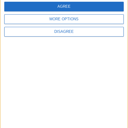
AGREE
MORE OPTIONS
Site web
DISAGREE
Enregistrer mon nom, mon e-mail et mon site
dans le navigateur pour mon prochain commentaire.
DANS L'ACTU
Pogba pourrait être du stage en Angleterre, Fati espéré contre Le
Havre
6 août 2026