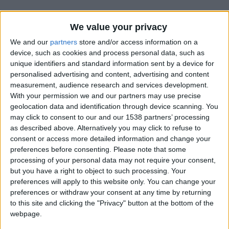
We value your privacy
We and our
partners
store and/or access information on a
device, such as cookies and process personal data, such as
unique identifiers and standard information sent by a device for
personalised advertising and content, advertising and content
measurement, audience research and services development.
With your permission we and our partners may use precise
geolocation data and identification through device scanning. You
may click to consent to our and our 1538 partners’ processing
as described above. Alternatively you may click to refuse to
consent or access more detailed information and change your
preferences before consenting.
Please note that some
processing of your personal data may not require your consent,
Ben Seghir 13′ Pavlidis 48′ Magassa 67′ Cabral 84′ Amdouni
but you have a right to object to such processing. Your
88′ Arbitre : M. Obrenovic (SLN) Affluence : 13 581
preferences will apply to this website only. You can change your
preferences or withdraw your consent at any time by returning
spectateurs
to this site and clicking the "Privacy" button at the bottom of the
webpage.
CONTINUER LA LECTURE
→