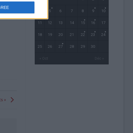
GREE
4
5
6
7
8
9
10
11
12
13
14
15
16
17
18
19
20
21
22
23
24
25
26
27
28
29
30
« Oct
Déc »
ts »