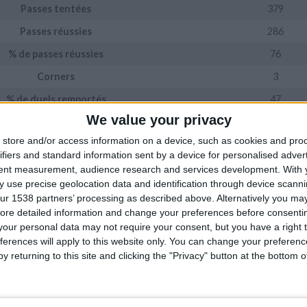
Passes tentées
379
Passes réussies
286
%
de passes réussies
76
Corners
3
% de duels remportés
47
We value your privacy
Fautes
16
store and/or access information on a device, such as cookies and pro
Cartons jaunes
1
ifiers and standard information sent by a device for personalised adver
Cartons rouges
0
tent measurement, audience research and services development.
With 
 use precise geolocation data and identification through device scanni
ur 1538 partners’ processing as described above. Alternatively you may 
Donné
ore detailed information and change your preferences before consenti
our personal data may not require your consent, but you have a right t
ferences will apply to this website only. You can change your preferen
y returning to this site and clicking the "Privacy" button at the bottom