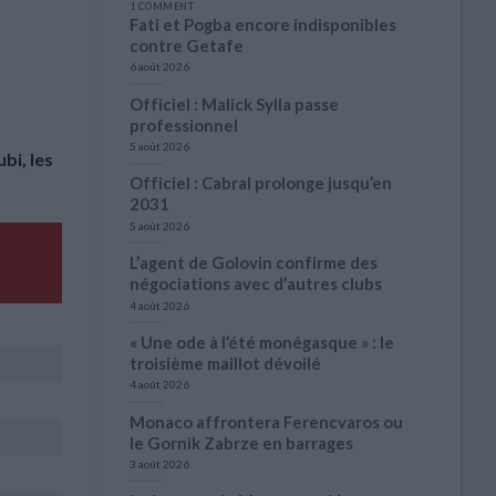
1 COMMENT
Fati et Pogba encore indisponibles
contre Getafe
6 août 2026
Officiel : Malick Sylla passe
professionnel
5 août 2026
bi, les
Officiel : Cabral prolonge jusqu’en
2031
5 août 2026
L’agent de Golovin confirme des
négociations avec d’autres clubs
4 août 2026
« Une ode à l’été monégasque » : le
troisième maillot dévoilé
4 août 2026
Monaco affrontera Ferencvaros ou
le Gornik Zabrze en barrages
3 août 2026