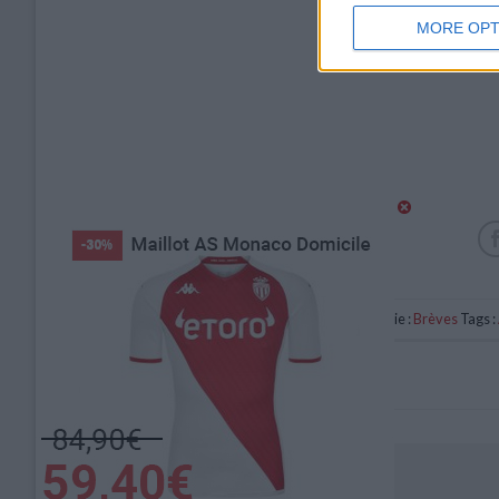
MORE OPT
Catégorie :
Brèves
Tags :
Monaco s’incline face à l’OM (1-2)
Laisser un commentaire