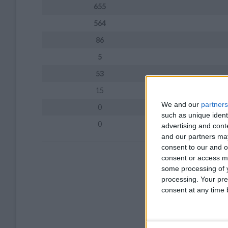
655
564
86
5
53
15
We and our
partners
0
such as unique ident
0
advertising and con
and our partners may
consent to our and o
consent or access m
some processing of y
processing. Your pre
consent at any time b