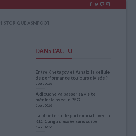
HISTORIQUE ASMFOOT
DANS L'ACTU
Entre Khetagov et Arnaiz, la cellule
de performance toujours divisée ?
6 août 2026
Akliouche va passer sa visite
médicale avec le PSG
6 août 2026
La plainte sur le partenariat avec la
R.D. Congo classée sans suite
6 août 2026