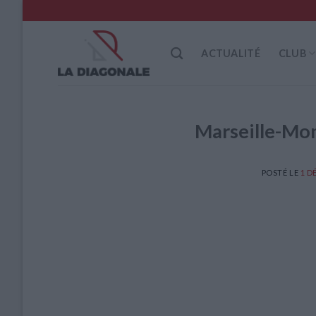
Skip
to
content
ACTUALITÉ
CLUB
Marseille-Mon
POSTÉ LE
1 D