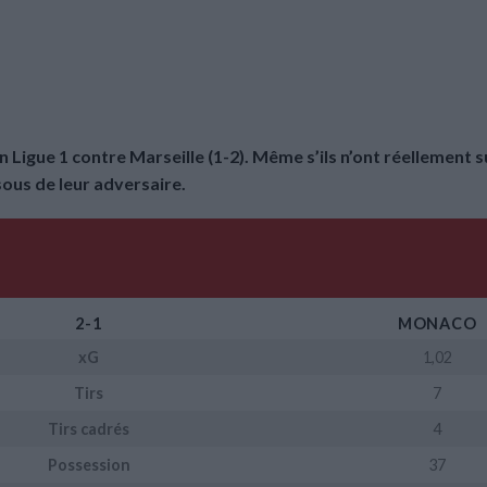
 Ligue 1 contre Marseille (1-2). Même s’ils n’ont réellement su
us de leur adversaire.
2-1
MONACO
xG
1,02
Tirs
7
Tirs cadrés
4
Possession
37