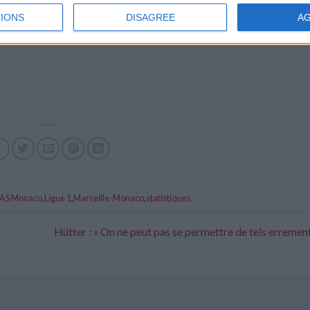
IONS
DISAGREE
A
AS Monaco
,
Ligue 1
,
Marseille-Monaco
,
statistiques
.
Hütter : « On ne peut pas se permettre de tels erremen