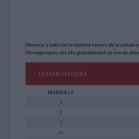
Monaco a subi son troisième revers de la saison en
Monégasques ont été globalement un ton en desso
LES STATISTIQUES
MARSEILLE
2
9
4
63