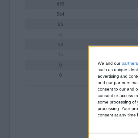
655
564
86
5
53
15
We and our
partners
0
such as unique ident
0
advertising and con
and our partners may
consent to our and o
consent or access m
some processing of y
processing. Your pre
consent at any time b