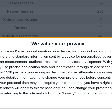
Passes tentées
379
Passes réussies
286
%
de passes réussies
76
Corners
3
% de duels remportés
47
We value your privacy
Fautes
16
store and/or access information on a device, such as cookies and pro
Cartons jaunes
1
ifiers and standard information sent by a device for personalised adver
Cartons rouges
0
tent measurement, audience research and services development.
With 
 use precise geolocation data and identification through device scanni
ur 1538 partners’ processing as described above. Alternatively you may 
Donné
ore detailed information and change your preferences before consenti
our personal data may not require your consent, but you have a right t
ferences will apply to this website only. You can change your preferen
y returning to this site and clicking the "Privacy" button at the bottom