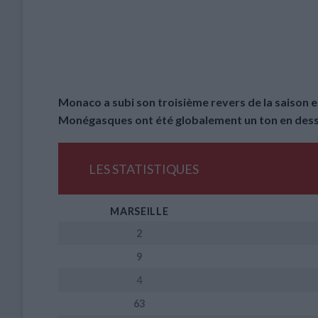
Monaco a subi son troisième revers de la saison en
Monégasques ont été globalement un ton en desso
LES STATISTIQUES
MARSEILLE
2
9
4
63