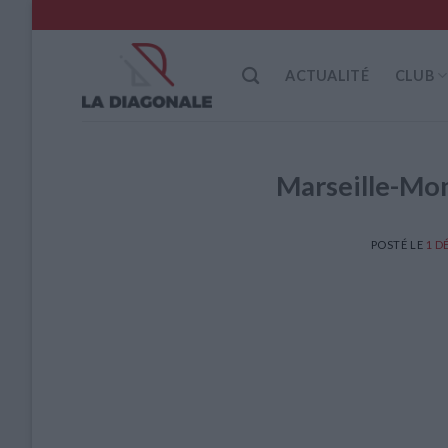
Skip
to
content
ACTUALITÉ
CLUB
Marseille-Mon
POSTÉ LE
1 D