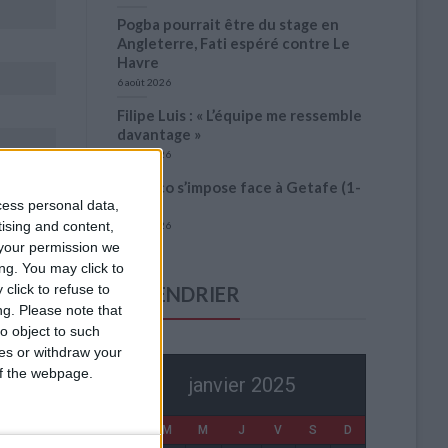
Pogba pourrait être du stage en
Angleterre, Fati espéré contre Le
Havre
6 août 2026
Filipe Luis : « L’équipe me ressemble
davantage »
6 août 2026
Monaco s’impose face à Getafe (1-
0)
cess personal data,
tising and content,
6 août 2026
your permission we
ng. You may click to
click to refuse to
CALENDRIER
es :
Opta
ng.
Please note that
o object to such
ces or withdraw your
 of the webpage.
janvier 2025
L
M
M
J
V
S
D