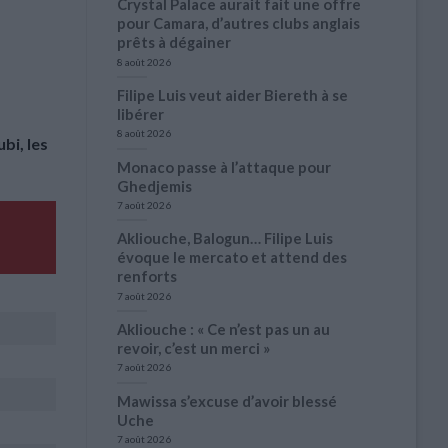
Crystal Palace aurait fait une offre
pour Camara, d’autres clubs anglais
prêts à dégainer
8 août 2026
Filipe Luis veut aider Biereth à se
libérer
8 août 2026
bi, les
Monaco passe à l’attaque pour
Ghedjemis
7 août 2026
Akliouche, Balogun… Filipe Luis
évoque le mercato et attend des
renforts
7 août 2026
Akliouche : « Ce n’est pas un au
revoir, c’est un merci »
7 août 2026
Mawissa s’excuse d’avoir blessé
Uche
7 août 2026