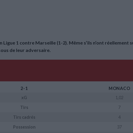
 Ligue 1 contre Marseille (1-2). Même s’ils n’ont réellement su
us de leur adversaire.
2-1
MONACO
xG
1,02
Tirs
7
Tirs cadrés
4
Possession
37