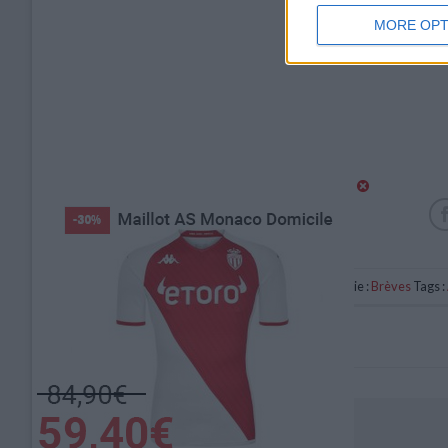
MORE OPT
Catégorie :
Brèves
Tags :
Monaco s’incline face à l’OM (1-2)
Laisser un commentaire