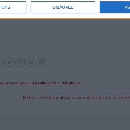
IONS
DISAGREE
A
AS Monaco
,
Ligue 1
,
Marseille-Monaco
,
statistiques
.
Hütter : « On ne peut pas se permettre de tels erremen