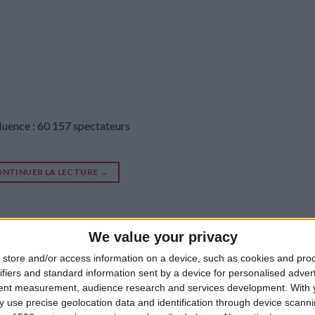
fluence : 60 157 spectateurs
NTINUER LA LECTURE
→
l U19 — Monaco U19
We value your privacy
store and/or access information on a device, such as cookies and pro
ifiers and standard information sent by a device for personalised adver
tent measurement, audience research and services development.
With 
 use precise geolocation data and identification through device scanni