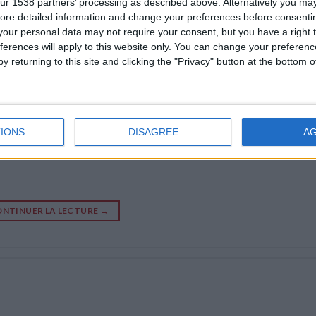
ur 1538 partners’ processing as described above. Alternatively you may 
ore detailed information and change your preferences before consenti
our personal data may not require your consent, but you have a right t
ferences will apply to this website only. You can change your preferen
y returning to this site and clicking the "Privacy" button at the bottom
IONS
DISAGREE
A
NTINUER LA LECTURE
→