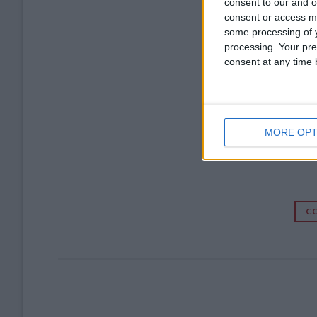
consent to our and o
consent or access m
some processing of y
processing. Your pre
consent at any time b
MORE OPT
CO