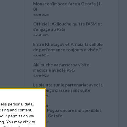
Monaco s’impose face à Getafe (1-
0)
6 août 2026
Officiel : Akliouche quitte l’ASM et
s’engage au PSG
6 août 2026
Entre Khetagov et Arnaiz, la cellule
de performance toujours divisée ?
6 août 2026
Akliouche va passer sa visite
médicale avec le PSG
6 août 2026
La plainte sur le partenariat avec la
R.D. Congo classée sans suite
6 août 2026
cess personal data,
1 COMMENT
tising and content,
Fati et Pogba encore indisponibles
contre Getafe
your permission we
ng. You may click to
6 août 2026