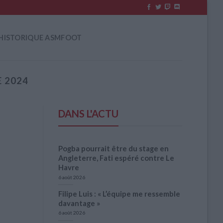
HISTORIQUE ASMFOOT
 2024
DANS L'ACTU
Pogba pourrait être du stage en
Angleterre, Fati espéré contre Le
Havre
6 août 2026
Filipe Luis : « L’équipe me ressemble
davantage »
6 août 2026