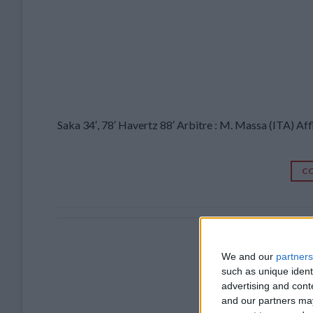
Saka 34′, 78′ Havertz 88′ Arbitre : M. Massa (ITA) Af
CO
Arsena
We and our
partners
such as unique ident
advertising and con
and our partners may