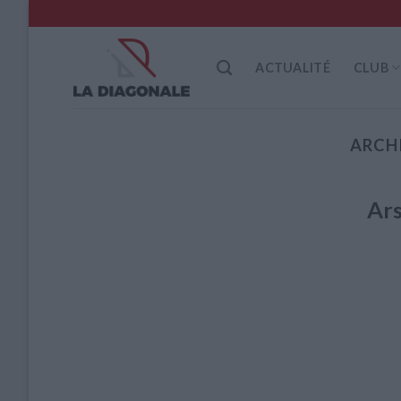
Skip
to
content
ACTUALITÉ
CLUB
ARCHI
Ar