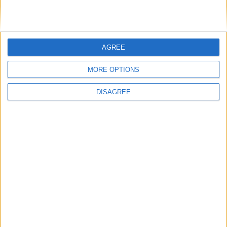
Nom
*
AGREE
MORE OPTIONS
E-mail
*
DISAGREE
Site web
Enregistrer mon nom, mon e-mail et mon site
dans le navigateur pour mon prochain commentaire.