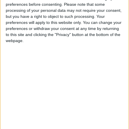
confirmée par
L’Équipe
, qui a donné d’avantage de précisions.
preferences before consenting.
Please note that some
processing of your personal data may not require your consent,
but you have a right to object to such processing. Your
L’ASM serait notamment intéressée par le profil du joueur de
preferences will apply to this website only. You can change your
22 ans depuis plusieurs semaines mais ne travaillait pas à une
preferences or withdraw your consent at any time by returning
éventuelle arrivée avant l’été 2025. D’autres part, les
to this site and clicking the "Privacy" button at the bottom of the
dirigeants monégasques ne semblaient chercher qu’une
webpage.
solution à court-terme en visant un joueur en prêt mais cette
possibilité semble difficile à envisager pour un joueur payé 13
millions d’euros en janvier dernier et dont le contrat court
jusqu’en juin 2028, qui plus est en grande forme.
Depuis le début de la saison, l’international costaricien (18
sélections, 3 buts) a en effet inscrit 16 buts en 22 matches
toutes compétitions confondues, ce qui permet notamment
au Spartak Moscou d’être à la lutte pour le titre en
e
championnat (3
, à deux points du leader Krasnodar)