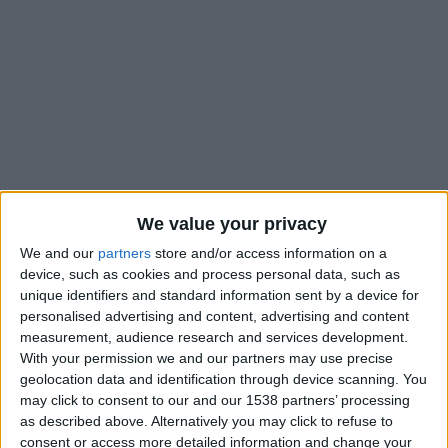
We value your privacy
We and our
partners
store and/or access information on a
device, such as cookies and process personal data, such as
unique identifiers and standard information sent by a device for
L’AS Monaco est confrontée à la blessure de Folarin Balogun
personalised advertising and content, advertising and content
et prévoit de se renforcer en attaque lors du mercato hivernal
measurement, audience research and services development.
With your permission we and our partners may use precise
qui doit ouvrir ses portes mercredi. Les recruteurs
geolocation data and identification through device scanning. You
monégasques auraient dans le viseur un buteur costaricien,
may click to consent to our and our 1538 partners’ processing
Manfred Ugalde, qui évolue au Spartak Moscou.
as described above. Alternatively you may click to refuse to
L’information a été révélée par Mohamed Toubache-Ter et
consent or access more detailed information and change your