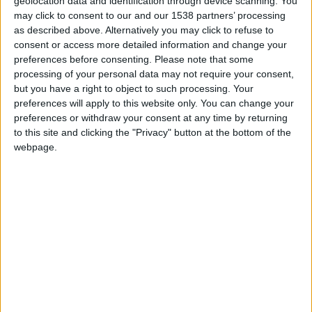
geolocation data and identification through device scanning. You
may click to consent to our and our 1538 partners’ processing
as described above. Alternatively you may click to refuse to
consent or access more detailed information and change your
L’AS Monaco n’a toujours pas gagné en 2025. L’équipe
preferences before consenting.
Please note that some
d’Adi Hütter a concédé un nouveau nul (2-2) sur la
processing of your personal data may not require your consent,
pelouse de la Beaujoire, le quatrième d’affilée, à
but you have a right to object to such processing. Your
e
l’occasion de la 17
journée de Ligue 1. Embolo et Salisu
preferences will apply to this website only. You can change your
preferences or withdraw your consent at any time by returning
ont marqué pour l’ASM.
to this site and clicking the "Privacy" button at the bottom of the
webpage.
Les Monégasques ont totalement raté leur première période,
e
où ils ont concédé l’ouverture du score par Abline (1-0, 12
),
qui a profité d’une relance ratée de Salisu, et le tout début de
e
la seconde quand Amian a fait le break (2-0, 47
). Monaco a
eu moins eu le mérite de réagir dans la foulée, avec un but de
e
Breel Embolo (1-2, 52
) puis une égalisation sur corner signée
e
Mohammed Salisu (2-2, 59
). Deux buts qui ont vu à chaque
fois un joueur nantais, Pallois et Lopes, rater leur intervention
défensive.