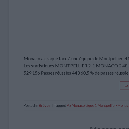
Monaco a craqué face à une équipe de Montpellier effi
Les statistiques MONTPELLIER 2-1 MONACO 2,48 xG 1
529 156 Passes réussies 443 60,5 % de passes réussie
CO
Posted in
Brèves
|
Tagged
AS Monaco
,
Ligue 1
,
Montpellier-Monac