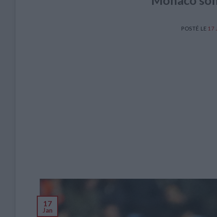
Monaco som
POSTÉ LE
17
17
Jan