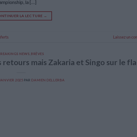
hampionship, la […]
NTINUER LA LECTURE
→
ferts
Laissez un c
BREAKINGS NEWS
,
BRÈVES
retours mais Zakaria et Singo sur le fl
 JANVIER 2025
PAR
DAMIEN DELLERBA