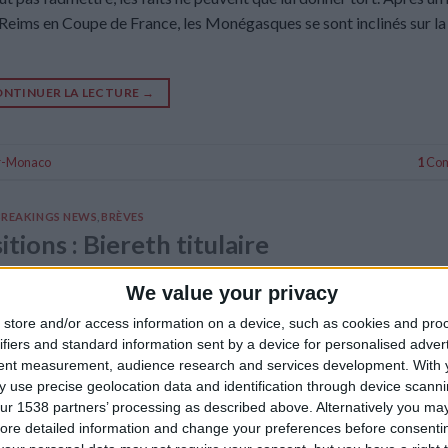
à Reims en Coupe de France, les Monégasques se sont inclinés sur l
NTINUER LA LECTURE
→
er-Monaco
1
Com
BREAKINGS NEWS
,
BRÈVES
tions : Biereth titulaire
We value your privacy
 JANVIER 2025
PAR
DAMIEN DELLERBA
store and/or access information on a device, such as cookies and pro
ifiers and standard information sent by a device for personalised adver
tent measurement, audience research and services development.
With 
 use precise geolocation data and identification through device scanni
ur 1538 partners’ processing as described above. Alternatively you may 
ore detailed information and change your preferences before consenti