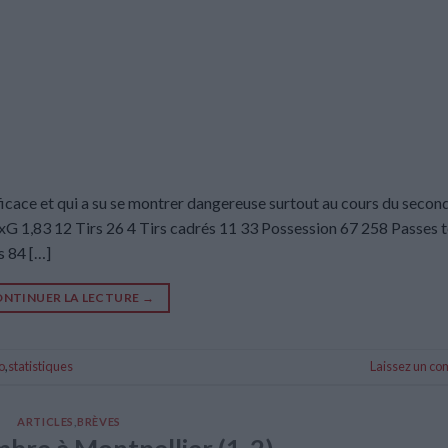
cace et qui a su se montrer dangereuse surtout au cours du second
,83 12 Tirs 26 4 Tirs cadrés 11 33 Possession 67 258 Passes t
s 84 […]
NTINUER LA LECTURE
→
o
,
statistiques
Laissez un c
ARTICLES
,
BRÈVES