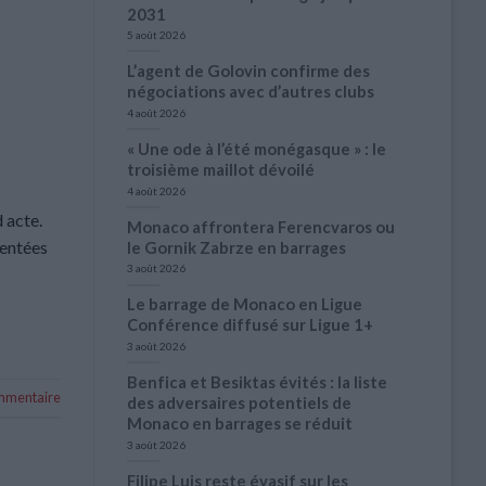
2031
5 août 2026
L’agent de Golovin confirme des
négociations avec d’autres clubs
4 août 2026
« Une ode à l’été monégasque » : le
troisième maillot dévoilé
4 août 2026
 acte.
Monaco affrontera Ferencvaros ou
entées
le Gornik Zabrze en barrages
3 août 2026
Le barrage de Monaco en Ligue
Conférence diffusé sur Ligue 1+
3 août 2026
Benfica et Besiktas évités : la liste
ommentaire
des adversaires potentiels de
Monaco en barrages se réduit
3 août 2026
Filipe Luis reste évasif sur les