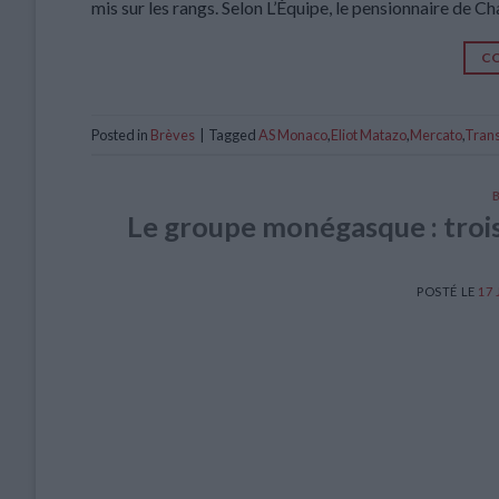
mis sur les rangs. Selon L’Équipe, le pensionnaire de C
CO
Posted in
Brèves
|
Tagged
AS Monaco
,
Eliot Matazo
,
Mercato
,
Trans
Le groupe monégasque : trois 
POSTÉ LE
17