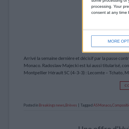
some processing of y
processing. Your pre
consent at any time b
MORE OPT
Arrivé la semaine dernière et décisif par la passe cont
Monaco. Radoslaw Majecki est lui aussi titularisé, c
Montpellier Hérault SC (4-3-3) : Lecomte – Tchato, M
CO
Posted in
Breakings news
,
Brèves
|
Tagged
AS Monaco
,
Compositi
Une offre d’Hul