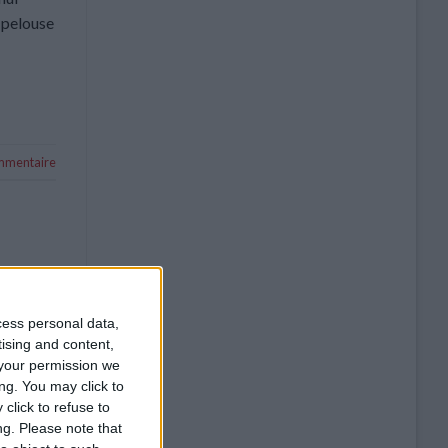
a pelouse
mentaire
cess personal data,
tising and content,
your permission we
ng. You may click to
click to refuse to
ng.
Please note that