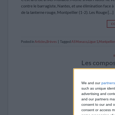
contre le barragiste, Nantes, et une élimination face 
de la lanterne rouge, Montpellier (1-2). Les Rouge […]
CO
Posted in
Articles
,
Brèves
|
Tagged
AS Monaco
,
Ligue 1
,
Montpelli
Les composi
POSTÉ LE
17
We and our
partners
such as unique ident
advertising and con
and our partners may
consent to our and o
consent or access m