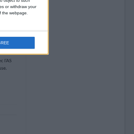
o object to such
ces or withdraw your
 of the webpage.
GREE
c l’AS
sse.