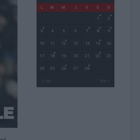
L
M
M
J
V
S
D
1
2
3
4
5
6
7
8
9
10
11
12
13
14
15
16
17
18
19
20
21
22
23
24
25
26
27
28
« Jan
Mar »
nul