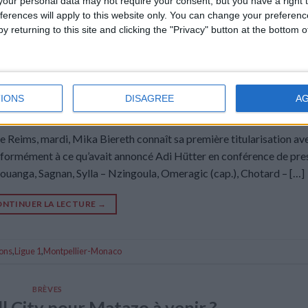
our personal data may not require your consent, but you have a right t
ferences will apply to this website only. You can change your preferen
y returning to this site and clicking the "Privacy" button at the bottom
IONS
DISAGREE
A
re Reims, mardi, Mika Biereth connaît sa première titularisation ave
onformément à ce qu’avait annoncé Adi Hütter en conférence de pre
ouanga, Sagnan, Sylla – Nzingoula, Omeragic (cap.), Chotard – […]
NTINUER LA LECTURE
→
ons
,
Ligue 1
,
Montpellier-Monaco
BRÈVES
l City pour Matazo à venir ?