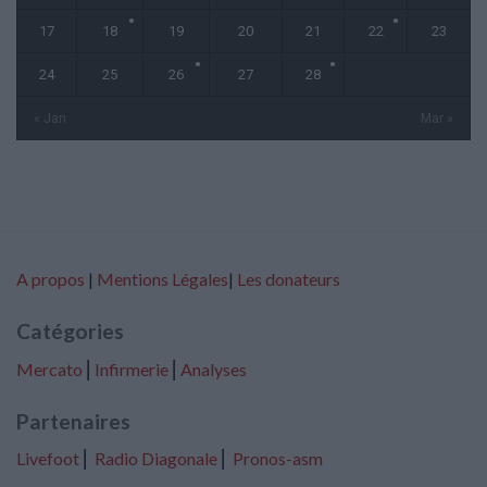
17
18
19
20
21
22
23
24
25
26
27
28
« Jan
Mar »
A propos
|
Mentions Légales
|
Les donateurs
Catégories
Mercato
⎢
Infirmerie
⎢
Analyses
Partenaires
Livefoot
⎢
Radio Diagonale
⎢
Pronos-asm