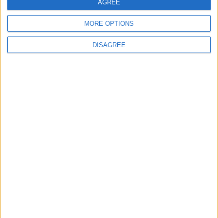
AGREE
MORE OPTIONS
Site web
DISAGREE
Enregistrer mon nom, mon e-mail et mon site
dans le navigateur pour mon prochain commentaire.
DANS L'ACTU
Monaco passe à l’attaque pour Ghedjemis
7 août 2026
Akliouche, Balogun… Filipe Luis évoque le mercato et attend des