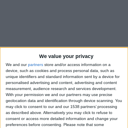
We value your privacy
We and our
partners
store and/or access information on a
device, such as cookies and process personal data, such as
unique identifiers and standard information sent by a device for
personalised advertising and content, advertising and content
measurement, audience research and services development.
L’AS Monaco semble être passée à la vitesse supérieure dans
With your permission we and our partners may use precise
sa quête d’un milieu de terrain expérimenté. Après la piste
geolocation data and identification through device scanning. You
Edson Alvarez, qui semble être dans une impasse, et Wilfred
may click to consent to our and our 1538 partners’ processing
Ndidi, les dirigeants monégasques auraient également dans le
as described above. Alternatively you may click to refuse to
viseur Georginio Wijnaldum. Selon
L’Équipe
, l’ASM aurait pris
consent or access more detailed information and change your
preferences before consenting.
Please note that some
des renseignements pour l’international néerlandais de 34 ans