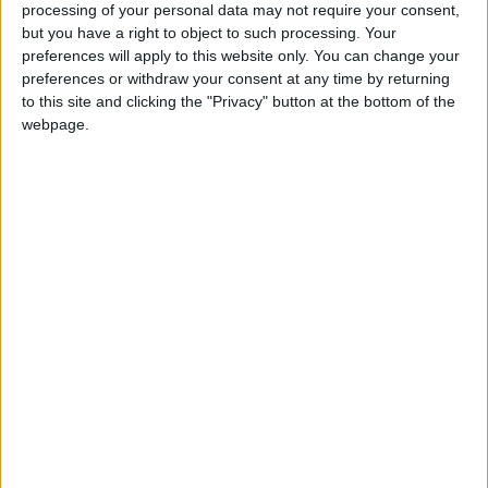
processing of your personal data may not require your consent,
(96 sélections), qui évolue à Al-Ettifaq depuis 2023 et son
but you have a right to object to such processing. Your
départ du PSG.
preferences will apply to this website only. You can change your
preferences or withdraw your consent at any time by returning
Sous contrat en Arabie saoudite jusqu’en juin 2026, le dossier
to this site and clicking the "Privacy" button at the bottom of the
ne semble pas encore très avancé, pas plus que la volonté du
webpage.
joueur ne semble connue à date. Cette saison, Wijnaldum a
joué 18 matches et inscrit quatre buts.