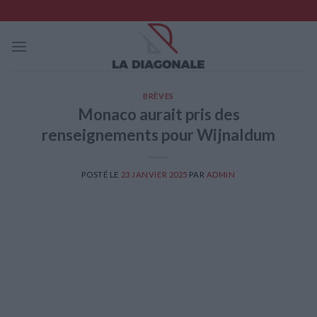
Skip
to
content
BRÈVES
Monaco aurait pris des
renseignements pour Wijnaldum
POSTÉ LE
23 JANVIER 2025
PAR
ADMIN