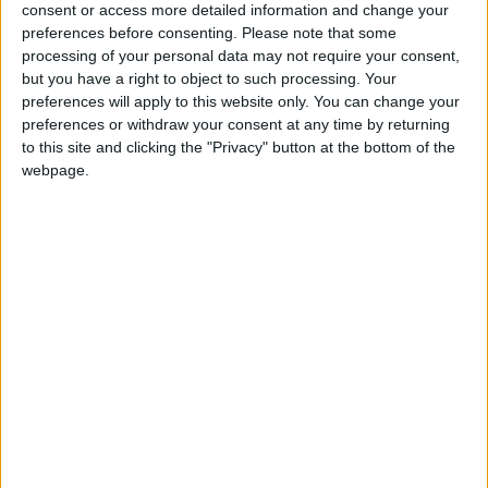
consent or access more detailed information and change your
été annoncée.
preferences before consenting.
Please note that some
processing of your personal data may not require your consent,
Sans surprise, Singo ne participera pas au match aller face à
but you have a right to object to such processing. Your
Benfica. Adi Hütter espère le récupérer pour le match retour,
preferences will apply to this website only. You can change your
sans garantie : «
Peut-être que je pouvais en rêver (de l’avoir à
preferences or withdraw your consent at any time by returning
disposition pour l’aller). Wilfried suit son processus de retour,
to this site and clicking the "Privacy" button at the bottom of the
webpage.
mais je n’ai pas de grands espoirs pour le match aller. Notre
but, c’est de le ramener le plus vite possible. Pour le retour (le
18 février), ce serait super. Mais pour l’aller, non.
»
En proie à des douleurs récurrentes à la cheville droite, ce qui
avait
inquiété son entraîneur
, Aleksandr Golovin semble s’être
entraîné normalement avec le groupe ce mercredi, à deux
jours du déplacement à Paris. George Ilenikhena était lui aussi
à l’entraînement, alors qu’il était sur le flanc pour une blessure
aux adducteurs contractée début janvier. Mais un retour dans
le groupe n’a pas été précisé lors de la conférence de presse.