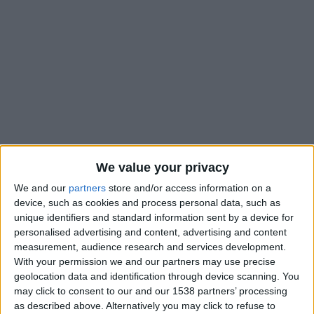
We value your privacy
We and our
partners
store and/or access information on a
device, such as cookies and process personal data, such as
unique identifiers and standard information sent by a device for
L’AS Monaco va vivre un mois de février chargé avec un match
personalised advertising and content, advertising and content
contre le PSG, vendredi, mais aussi contre Lille, sans oublier le
measurement, audience research and services development.
barrage de Ligue des champions face à Benfica. Et elle doit
With your permission we and our partners may use precise
apprendre la vie sans son meilleur défenseur Wilfried Singo.
geolocation data and identification through device scanning. You
L’Ivoirien est blessé à un ischio-jambier depuis Aston Villa et
may click to consent to our and our 1538 partners’ processing
as described above. Alternatively you may click to refuse to
une période d’indisponibilité de trois à cinq semaines avait