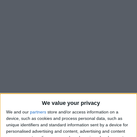
Vendredi (20h45), Monaco affrontera Toulouse dans le cadre
We value your privacy
e
de la 25
journée de Ligue 1. C’est Marc Bollengier qui a été
désigné par la LFP pour arbitrer cette rencontre. Il sera
We and our
partners
store and/or access information on a
device, such as cookies and process personal data, such as
assisté de Yannick Boutry et Cédric Favre. Comme contre
unique identifiers and standard information sent by a device for
e
Lille lors de la 23
journée, Stéphanie Frappart sera à la vidéo,
personalised advertising and content, advertising and content
cette fois avec Philippe Lucas.