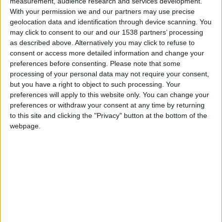
measurement, audience research and services development.
With your permission we and our partners may use precise
L’arbitre de 33 ans a déjà officié à deux reprises cette saison
geolocation data and identification through device scanning. You
sur des matches de l’ASM. Il était notamment de celui du
may click to consent to our and our 1538 partners’ processing
as described above. Alternatively you may click to refuse to
centenaire, célébré le 28 septembre dernier contre
consent or access more detailed information and change your
Montpellier (2-1). Plus récemment, il avait arbitré le Nantes-
preferences before consenting.
Please note that some
Monaco (2-2) de début janvier.
processing of your personal data may not require your consent,
but you have a right to object to such processing. Your
preferences will apply to this website only. You can change your
preferences or withdraw your consent at any time by returning
to this site and clicking the "Privacy" button at the bottom of the
webpage.