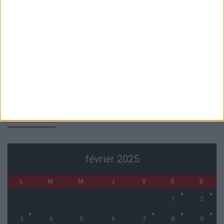
6 août 2026
Akliouche va passer sa visite médicale avec le PSG
6 août 2026
La plainte sur le partenariat avec la R.D. Congo classée sans suite
6 août 2026
1 COMMENT
Fati et Pogba encore indisponibles contre Getafe
6 août 2026
CALENDRIER
février 2025
L
M
M
J
V
S
D
1
2
3
4
5
6
7
8
9