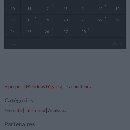
10
11
12
13
14
15
16
17
18
19
20
21
22
23
24
25
26
27
28
« Jan
Mar »
A propos
|
Mentions Légales
|
Les donateurs
Catégories
Mercato
⎢
Infirmerie
⎢
Analyses
Partenaires