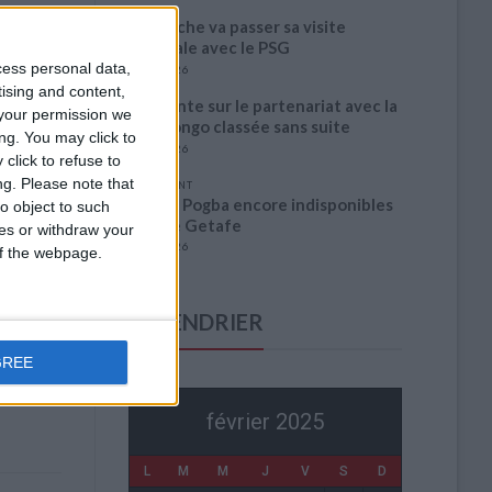
Akliouche va passer sa visite
médicale avec le PSG
cess personal data,
6 août 2026
tising and content,
La plainte sur le partenariat avec la
your permission we
R.D. Congo classée sans suite
ng. You may click to
6 août 2026
click to refuse to
ng.
Please note that
1 COMMENT
Fati et Pogba encore indisponibles
o object to such
contre Getafe
ces or withdraw your
6 août 2026
 of the webpage.
CALENDRIER
GREE
février 2025
L
M
M
J
V
S
D