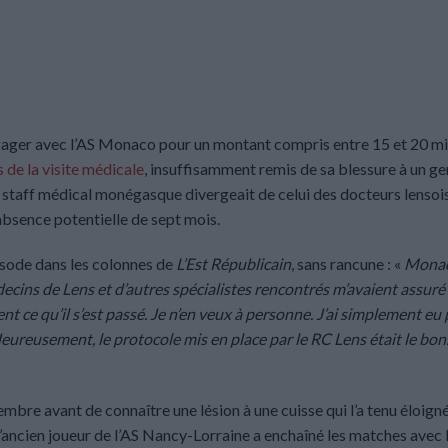
engager avec l’AS Monaco pour un montant compris entre 15 et 20 mi
s de la visite médicale
, insuffisamment remis de sa blessure à un ge
le staff médical monégasque divergeait de celui des docteurs lensois
bsence potentielle de sept mois.
isode dans les colonnes de
L’Est Républicain
, sans rancune : «
Mona
decins de Lens et d’autres spécialistes rencontrés m’avaient assuré
ent ce qu’il s’est passé. Je n’en veux à personne. J’ai simplement eu
ureusement, le protocole mis en place par le RC Lens était le bon. 
mbre avant de connaître une lésion à une cuisse qui l’a tenu éloign
l’ancien joueur de l’AS Nancy-Lorraine a enchaîné les matches avec 