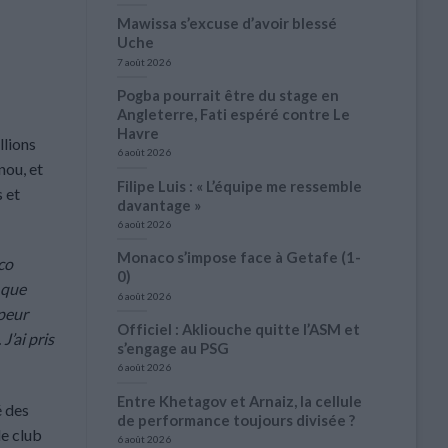
Mawissa s’excuse d’avoir blessé
Uche
7 août 2026
Pogba pourrait être du stage en
Angleterre, Fati espéré contre Le
Havre
llions
6 août 2026
nou, et
Filipe Luis : « L’équipe me ressemble
 et
davantage »
6 août 2026
Monaco s’impose face à Getafe (1-
co
0)
 que
6 août 2026
 peur
Officiel : Akliouche quitte l’ASM et
J’ai pris
s’engage au PSG
6 août 2026
Entre Khetagov et Arnaiz, la cellule
é des
de performance toujours divisée ?
le club
6 août 2026