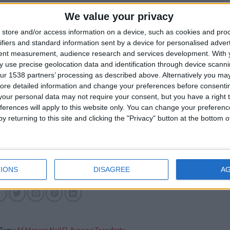
We value your privacy
store and/or access information on a device, such as cookies and pro
ifiers and standard information sent by a device for personalised adver
tent measurement, audience research and services development.
With 
 use precise geolocation data and identification through device scanni
ur 1538 partners’ processing as described above. Alternatively you may 
ore detailed information and change your preferences before consenti
our personal data may not require your consent, but you have a right t
ferences will apply to this website only. You can change your preferen
y returning to this site and clicking the "Privacy" button at the bottom
IONS
DISAGREE
A
Tags :
AS Monaco
,
Neil El-Aynaoui
,
Transferts
.