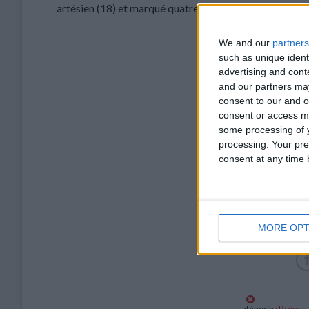
artésien (18) et marqué quatre buts en Ligue 1.
We and our
partners
such as unique ident
advertising and con
and our partners may
consent to our and o
consent or access m
some processing of y
processing. Your pre
consent at any time b
MORE OPT
Catégorie :
Brèves