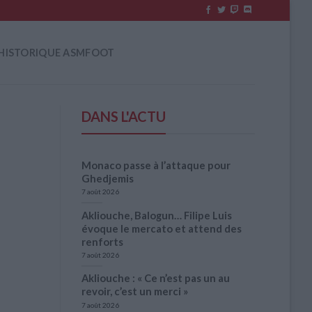
HISTORIQUE ASMFOOT
DANS L'ACTU
Monaco passe à l’attaque pour
Ghedjemis
7 août 2026
Akliouche, Balogun… Filipe Luis
évoque le mercato et attend des
renforts
7 août 2026
Akliouche : « Ce n’est pas un au
revoir, c’est un merci »
7 août 2026