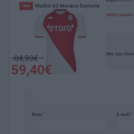
Vanderson serait toujours dans les petits papiers
Laisser un commentaire
Votre adresse e-mail ne sera pas publiée.
Les cham
Commentaire
*
Nom
*
E-mail
*