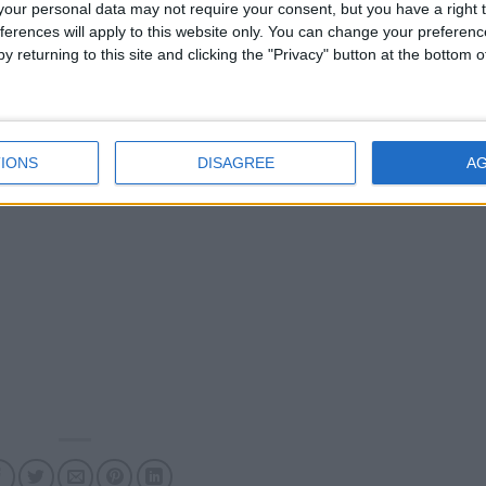
our personal data may not require your consent, but you have a right t
nt vingt ans. J’ai aussi été sur le banc parce que mon coach n’était 
ferences will apply to this website only. You can change your preferen
t c’est ce que j’attends de mes joueurs. Se plaindre ne sert à rien. Soi
y returning to this site and clicking the "Privacy" button at the bottom
ntraînement, en match, et on verra.
»
IONS
DISAGREE
A