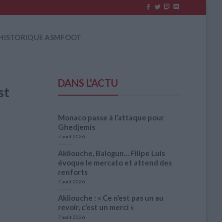
HISTORIQUE ASMFOOT
DANS L'ACTU
st
Monaco passe à l’attaque pour
Ghedjemis
7 août 2026
Akliouche, Balogun… Filipe Luis
évoque le mercato et attend des
renforts
7 août 2026
Akliouche : « Ce n’est pas un au
revoir, c’est un merci »
7 août 2026