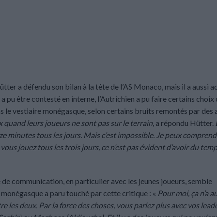
ütter a défendu son bilan à la tête de l’AS Monaco, mais il a aussi 
a pu être contesté en interne, l’Autrichien a pu faire certains choix 
ns le vestiaire monégasque, selon certains bruits remontés par des
x quand leurs joueurs ne sont pas sur le terrain
, a répondu Hütter.
nze minutes tous les jours. Mais c’est impossible. Je peux compren
ous jouez tous les trois jours, ce n’est pas évident d’avoir du tem
de communication, en particulier avec les jeunes joueurs, semble
 monégasque a paru touché par cette critique : «
Pour moi, ça n’a 
e les deux. Par la force des choses, vous parlez plus avec vos lead