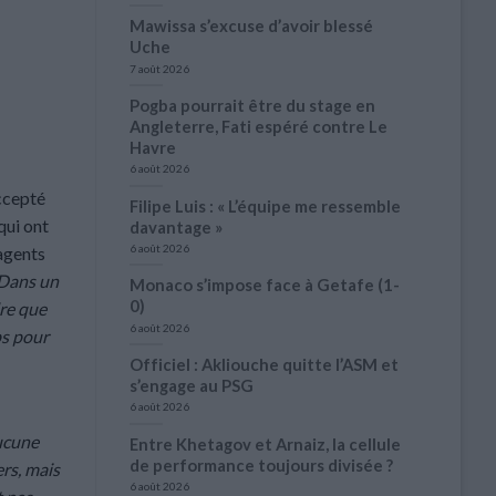
Mawissa s’excuse d’avoir blessé
Uche
7 août 2026
Pogba pourrait être du stage en
Angleterre, Fati espéré contre Le
Havre
6 août 2026
accepté
Filipe Luis : « L’équipe me ressemble
qui ont
davantage »
6 août 2026
 agents
Dans un
Monaco s’impose face à Getafe (1-
0)
dre que
6 août 2026
ps pour
Officiel : Akliouche quitte l’ASM et
s’engage au PSG
6 août 2026
aucune
Entre Khetagov et Arnaiz, la cellule
de performance toujours divisée ?
ers, mais
6 août 2026