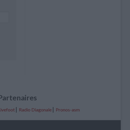
Partenaires
ivefoot
⎢
Radio Diagonale
⎢
Pronos-asm