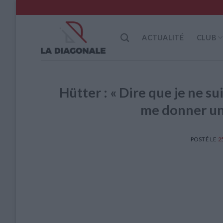
Skip
to
content
ACTUALITÉ
CLUB
Hütter : « Dire que je ne s
me donner un 
POSTÉ LE
2