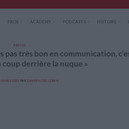
PROS
ACADEMY
PODCASTS
HISTOIRE
BRÈVES
uis pas très bon en communication, c’e
coup derrière la nuque »
5 MARS 2025
PAR
DAMIEN DELLERBA