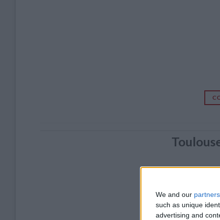
CO
Toulous
We and our
partners
such as unique ident
advertising and con