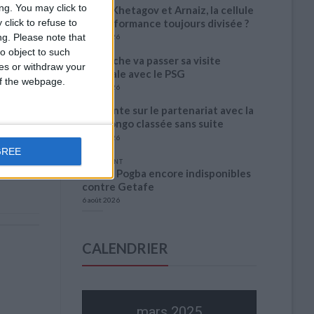
ng. You may click to
Entre Khetagov et Arnaiz, la cellule
de performance toujours divisée ?
click to refuse to
ng.
Please note that
6 août 2026
o object to such
Akliouche va passer sa visite
ces or withdraw your
médicale avec le PSG
 of the webpage.
6 août 2026
La plainte sur le partenariat avec la
R.D. Congo classée sans suite
6 août 2026
GREE
1 COMMENT
Fati et Pogba encore indisponibles
contre Getafe
6 août 2026
CALENDRIER
mars 2025