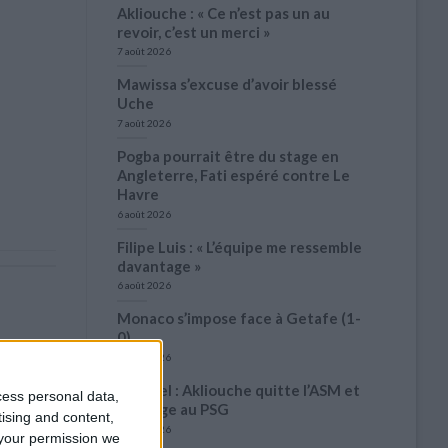
Akliouche : « Ce n’est pas un au
revoir, c’est un merci »
7 août 2026
Mawissa s’excuse d’avoir blessé
Uche
7 août 2026
Pogba pourrait être du stage en
Angleterre, Fati espéré contre Le
Havre
6 août 2026
Filipe Luis : « L’équipe me ressemble
davantage »
6 août 2026
Monaco s’impose face à Getafe (1-
0)
6 août 2026
Officiel : Akliouche quitte l’ASM et
cess personal data,
s’engage au PSG
tising and content,
6 août 2026
your permission we