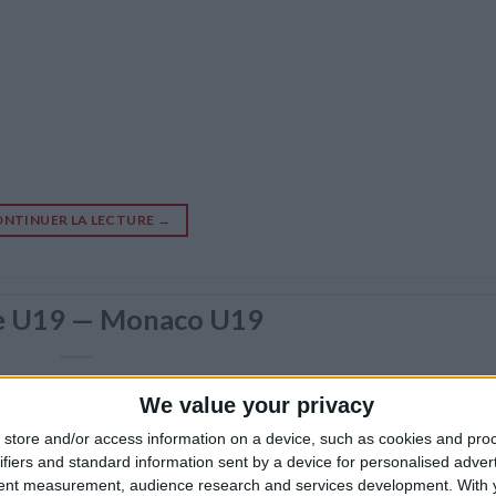
NTINUER LA LECTURE
→
e U19 — Monaco U19
We value your privacy
store and/or access information on a device, such as cookies and pro
ifiers and standard information sent by a device for personalised adver
tent measurement, audience research and services development.
With 