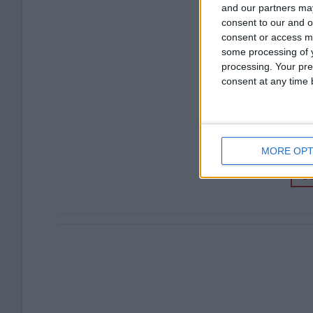
and our partners may
consent to our and o
consent or access m
some processing of y
processing. Your pre
consent at any time b
MORE OPT
CO