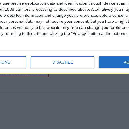
 use precise geolocation data and identification through device scanni
ur 1538 partners’ processing as described above. Alternatively you may 
ore detailed information and change your preferences before consenti
our personal data may not require your consent, but you have a right t
ferences will apply to this website only. You can change your preferen
y returning to this site and clicking the "Privacy" button at the bottom
IONS
DISAGREE
A
NTINUER LA LECTURE
→