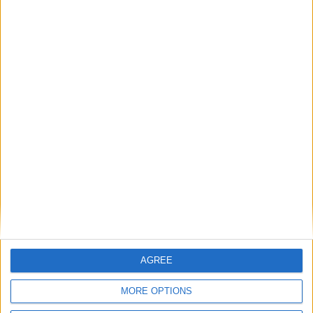
Minamino, Caio Henrique : 1
AGREE
MORE OPTIONS