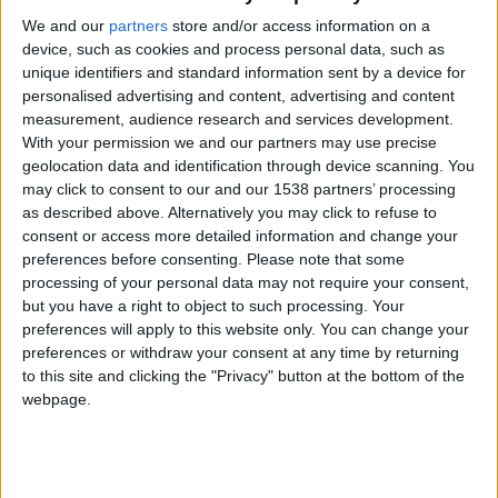
PSG et Nantes ne s’affronteront que le 22 avril.
We and our
partners
store and/or access information on a
device, such as cookies and process personal data, such as
Quatre joueurs ont reçu la note de 8/10 mais seulement deux
unique identifiers and standard information sent by a device for
d’entre eux figurent dans ce onze. Philipp Köhn et Lamine
personalised advertising and content, advertising and content
measurement, audience research and services development.
Camara ne sont pas retenus au contraire de Denis Zakaria et
With your permission we and our partners may use precise
Breel Embolo. C’est la deuxième présence du premier, après
geolocation data and identification through device scanning. You
e
justement la 4
journée, mais la première pour Embolo cette
may click to consent to our and our 1538 partners’ processing
saison.
as described above. Alternatively you may click to refuse to
consent or access more detailed information and change your
e
preferences before consenting.
Please note that some
L’équipe type de la 29
journée
processing of your personal data may not require your consent,
but you have a right to object to such processing. Your
preferences will apply to this website only. You can change your
preferences or withdraw your consent at any time by returning
to this site and clicking the "Privacy" button at the bottom of the
webpage.