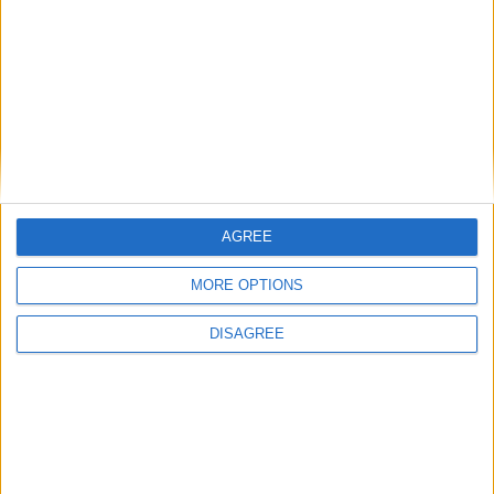
Laisser un commentaire
Votre adresse e-mail ne sera pas publiée.
Les champs
obligatoires sont indiqués avec
*
Commentaire
*
AGREE
MORE OPTIONS
DISAGREE
Nom
*
E-mail
*