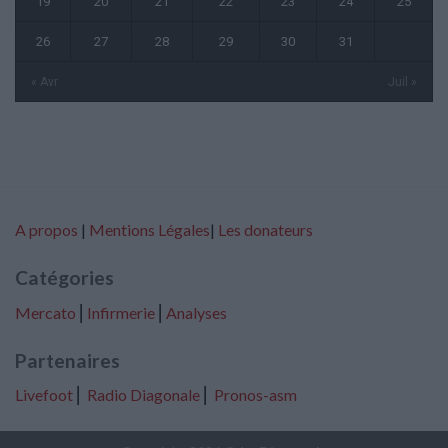
19
20
21
22
23
24
25
26
27
28
29
30
31
« Avr
Juil »
A propos
|
Mentions Légales
|
Les donateurs
Catégories
Mercato
⎢
Infirmerie
⎢
Analyses
Partenaires
Livefoot
⎢
Radio Diagonale
⎢
Pronos-asm