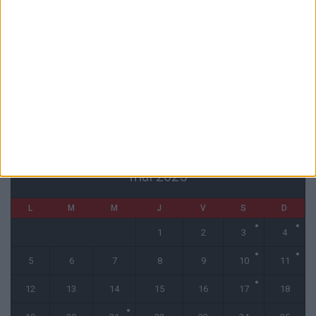
La plainte sur le partenariat avec la R.D. Congo classée sans suite
6 août 2026
1 COMMENT
Fati et Pogba encore indisponibles contre Getafe
6 août 2026
CALENDRIER
mai 2025
L
M
M
J
V
S
D
1
2
3
4
5
6
7
8
9
10
11
12
13
14
15
16
17
18