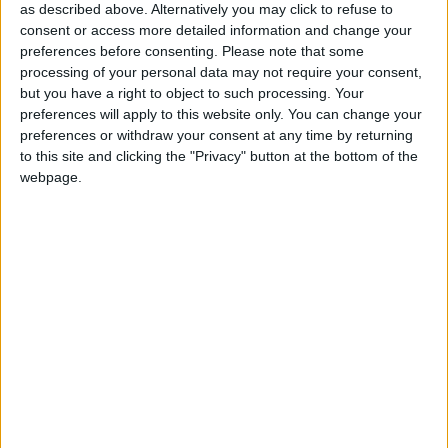
as described above. Alternatively you may click to refuse to
sens bien physiquement et mentalement grâce à mes
consent or access more detailed information and change your
coéquipiers et au staff. Je dois continuer comme ça pour les
preferences before consenting.
Please note that some
cinq derniers matches de la saison.
»
processing of your personal data may not require your consent,
but you have a right to object to such processing. Your
L’ancien Messin a évoqué sa progression au cours de son
preferences will apply to this website only. You can change your
premier exercice en Principauté : «
J’ai encore beaucoup de
preferences or withdraw your consent at any time by returning
to this site and clicking the "Privacy" button at the bottom of the
choses à apprendre. (…) S’il y a des choses à améliorer, Adi
webpage.
Hütter et les entraîneurs adjoints Klaus Schmidt et Christian
Peintinger m’en font part, au même titre que Damien
Perrinelle qui m’aide beaucoup au quotidien pour que je
puisse m’améliorer tous les jours. J’ai pu analyser beaucoup
de vidéos sur des situations de jeu sous pression où je peux
perdre des ballons faciles. On a beaucoup travaillé à
l’entraînement et j’ai vraiment le sentiment d’avoir franchi un
cap sur ce point.
»
Pour Camara, les récentes victoires face à des concurrents
directs pour le podium ont rassuré : «
Nous sommes tous