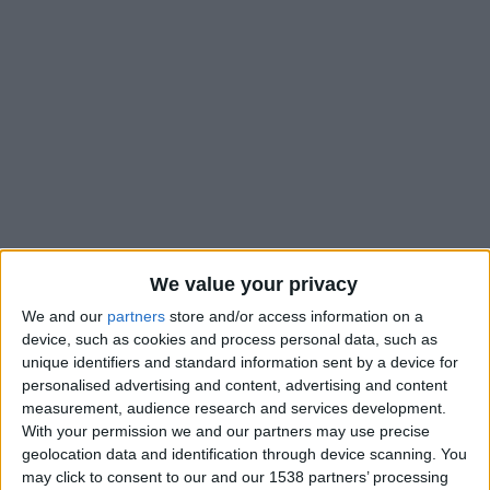
We value your privacy
We and our
partners
store and/or access information on a
device, such as cookies and process personal data, such as
Lamine Camara est en train de monter en puissance sur cette
unique identifiers and standard information sent by a device for
fin de saison avec l’AS Monaco. Le milieu de terrain sénégalais
personalised advertising and content, advertising and content
est satisfait de son niveau actuel, après avoir connu une
measurement, audience research and services development.
période de moins bien : «
Je finis bien la saison c’est vrai, et
With your permission we and our partners may use precise
j’aimerais maintenant pouvoir être comme ça à chaque
geolocation data and identification through device scanning. You
may click to consent to our and our 1538 partners’ processing
rencontre. J’ai connu des hauts et des bas et désormais je me