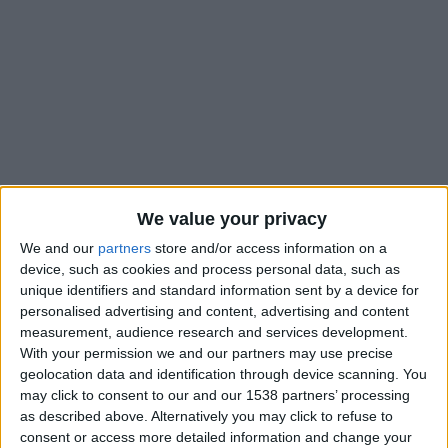
We value your privacy
We and our
partners
store and/or access information on a
device, such as cookies and process personal data, such as
unique identifiers and standard information sent by a device for
personalised advertising and content, advertising and content
Un Franco-Algérien pourrait en cacher un autre. En cas de
measurement, audience research and services development.
départ de Maghnes Akliouche cet été, l’AS Monaco aurait
With your permission we and our partners may use precise
coché le nom d’Anis Hadj Moussa pour le remplacer, selon
geolocation data and identification through device scanning. You
L’Équipe
. L’ailier droit de 23 ans, gaucher, évolue actuellement
may click to consent to our and our 1538 partners’ processing
du côté des Pays-Bas avec le Feyenoord Rotterdam depuis
as described above. Alternatively you may click to refuse to
cette saison. Sur les radars du LOSC en janvier, il serait aussi
consent or access more detailed information and change your