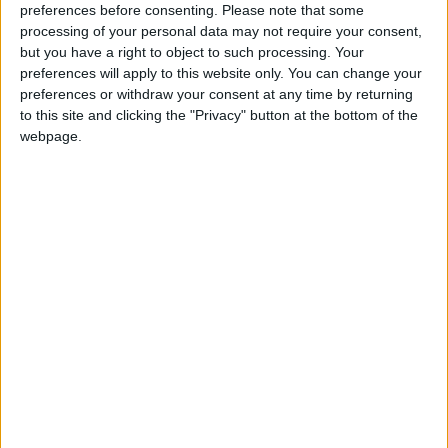
preferences before consenting.
Please note that some
courtisé par Nottingham Forrest.
processing of your personal data may not require your consent,
but you have a right to object to such processing. Your
Formé à Lens, où il n’avait finalement pas obtenu de contrat
preferences will apply to this website only. You can change your
professionnel, il avait rebondi en Belgique avant d’atterrir aux
preferences or withdraw your consent at any time by returning
Pays-Bas. Cette saison, le virevoltant ailier a joué 38
to this site and clicking the "Privacy" button at the bottom of the
rencontres pour neuf buts inscrits, dont trois en Ligue des
webpage.
champions. En novembre, il avait notamment été l’un des
artisans du scénario rocambolesque et de la remontée (3-0 à
3-3) face à Manchester City avec un but à la clé.
Au contraire d’Akliouche, qui est aux portes de l’Équipe de
France A mais qui a encore le choix de sa sélection, Hadj
Moussa a déjà tranché puisqu’il représente l’Algérie depuis
mars 2024 et compte trois sélections avec les
Fennecs
.