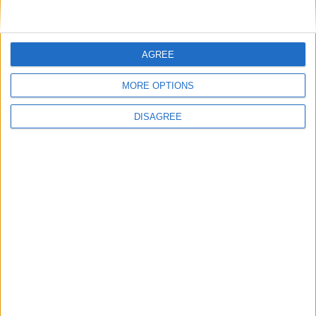
Nom
*
AGREE
MORE OPTIONS
E-mail
*
DISAGREE
Site web
Enregistrer mon nom, mon e-mail et mon site
dans le navigateur pour mon prochain commentaire.