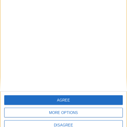
centre de Teze puis à gauche pour se battre et
récupérer un ballon qui donne une nouvelle situation
dangereuse (62e). Il a été impliqué sur les deux
premiers buts.
TOPS
AGREE
MORE OPTIONS
DISAGREE