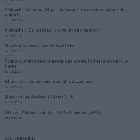
Akliouche, Balogun… Filipe Luis évoque le mercato et attend des
renforts
7 août 2026
Akliouche : « Ce n’est pas un au revoir, c’est un merci »
7 août 2026
Mawissa s’excuse d’avoir blessé Uche
7 août 2026
Pogba pourrait être du stage en Angleterre, Fati espéré contre Le
Havre
6 août 2026
Filipe Luis : « L’équipe me ressemble davantage »
6 août 2026
Monaco s’impose face à Getafe (1-0)
6 août 2026
Officiel : Akliouche quitte l’ASM et s’engage au PSG
6 août 2026
CALENDRIER