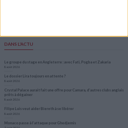
dans le navigateur pour mon prochain commentaire.
DANS L'ACTU
Le groupe du stage en Angleterre : avec Fati, Pogba et Zakaria
8 août 2026
Le dossier Lira toujours en attente ?
8 août 2026
Crystal Palace aurait fait une offre pour Camara, d’autres clubs anglais
prêts à dégainer
8 août 2026
Filipe Luis veut aider Biereth à se libérer
8 août 2026
Monaco passe à l’attaque pour Ghedjemis
7 août 2026