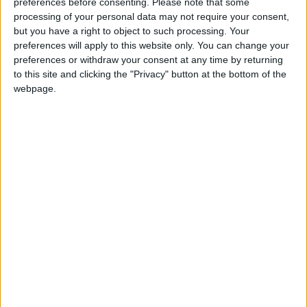
preferences before consenting.
Please note that some
monégasques, lorsqu’il trouve par deux fois Balogun
processing of your personal data may not require your consent,
dans la profondeur. Il a aussi gratifié de quelques
but you have a right to object to such processing. Your
gestes d’exceptions (deux petits ponts) et a été à
preferences will apply to this website only. You can change your
l’affût du moindre ballon perdu par les Stéphanois
preferences or withdraw your consent at any time by returning
pour les exploiter en situation dangereuse.
to this site and clicking the "Privacy" button at the bottom of the
webpage.
Beaucoup d’envie et d’abattage dans ses replis, sauf
sur le but de Davitashvili.