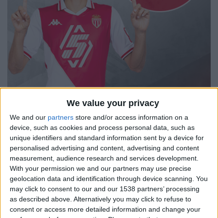
We value your privacy
We and our
partners
store and/or access information on a
Maghnes Akliouche
device, such as cookies and process personal data, such as
unique identifiers and standard information sent by a device for
Après trois contre-performances, l’international
personalised advertising and content, advertising and content
Espoirs a réalisé le match qu’il fallait. Il a rapidement
measurement, audience research and services development.
mis l’ASM sur la voie, en étant au départ de l’action en
With your permission we and our partners may use precise
servant de relais de Teze, et à la conclusion. On peut
geolocation data and identification through device scanning. You
regretter son manque de tranchant devant
may click to consent to our and our 1538 partners’ processing
as described above. Alternatively you may click to refuse to
Larsonneur pour faire le break (29e). Il n’en reste pas
consent or access more detailed information and change your
moins impliqué sur les deux autres buts