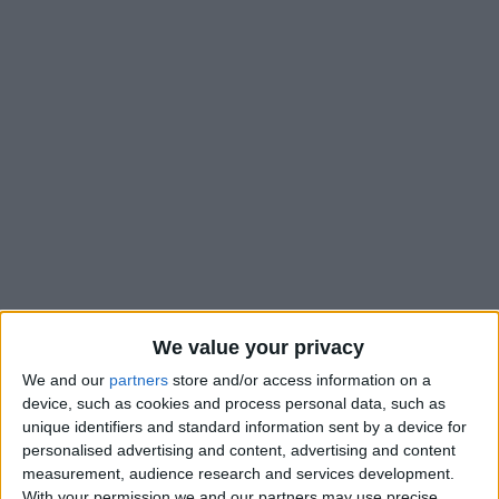
We value your privacy
L’AS Monaco comptait deux blessés à l’issue du match contre
Saint-Étienne, le week-end dernier, et elle en récupérera un
We and our
partners
store and/or access information on a
pour la réception de Lyon, ce samedi. Sorti après
un coup reçu
device, such as cookies and process personal data, such as
unique identifiers and standard information sent by a device for
au bassin
lors d’un duel, Mika Biereth pourra tenir sa place
personalised advertising and content, advertising and content
pour l’avant-dernière levée du championnat. Selon Adi Hütter,
measurement, audience research and services development.
le buteur danois est en forme et il attend l’entraînement de
With your permission we and our partners may use precise