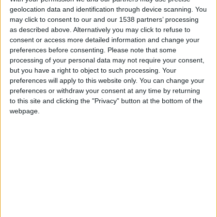
vendredi pour juger s’il sera en état de débuter la rencontre.
geolocation data and identification through device scanning. You
may click to consent to our and our 1538 partners’ processing
«
Il s’est entraîné aujourd’hui avec le groupe et me donne
as described above. Alternatively you may click to refuse to
consent or access more detailed information and change your
l’impression qu’il sera prêt pour le match de samedi
, a indiqué
preferences before consenting.
Please note that some
l’Autrichien.
Jour après jour, il est de mieux en mieux, donc on
processing of your personal data may not require your consent,
verra d’ici demain s’il se sent bien et s’il est en capacité de
but you have a right to object to such processing. Your
démarrer la rencontre face à Lyon. Il a fait du travail en salle
preferences will apply to this website only. You can change your
en début de semaine, mais a rejoint l’entraînement collectif
preferences or withdraw your consent at any time by returning
to this site and clicking the "Privacy" button at the bottom of the
depuis mercredi et j’espère qu’il pourra jouer face à l’OL.
»
webpage.
Auteur de son premier but en rouge et blanc dans le Forez, Al-
Musrati avait lui quitté ses partenaires lors du temps
additionnel de la rencontre, touché au mollet gauche.
L’entraîneur de l’ASM a confirmé son indisponibilité pour les
deux derniers matches. Prêté avec option d’achat par le
Besiktas, le milieu de terrain libyen a peut-être fait sa
dernière apparition avec l’ASM face aux Verts.