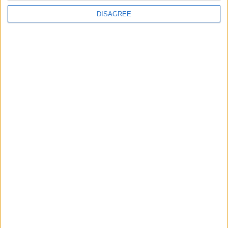
obligatoires sont indiqués avec
*
DISAGREE
Commentaire
*
Nom
*
E-mail
*
Site web