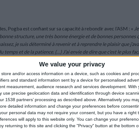
des, Pogba est confiant sur sa capacité à rebondir avec l’ASM : «
Je
s bonne structure, une très bonne énergie et de bonnes personnes 
ssez, je suis déterminé à revenir et à reprendre le plaisir que j’ava
u temps et de la patience. (…) J’ai envie de dire que c’est le plus fac
 structure.
»
We value your privacy
 va essayer d’apporter : «
Ce sont mes premiers jours, et je suis le pl
store and/or access information on a device, such as cookies and pro
ifiers and standard information sent by a device for personalised adver
au quotidien, voir comment chacun fonctionne, les voir à l’entraîneme
tent measurement, audience research and services development.
With 
rlais déjà avec quelques joueurs, j’ai déjà donné déjà des petits con
 use precise geolocation data and identification through device scanni
sse la place de le faire. Il y a déjà un très bon capitaine avec Denis
ur 1538 partners’ processing as described above. Alternatively you may 
érimentés et ont joué dans les plus grands clubs. Dier fait aussi par
ore detailed information and change your preferences before consenti
our personal data may not require your consent, but you have a right t
ferences will apply to this website only. You can change your preferen
y returning to this site and clicking the "Privacy" button at the bottom