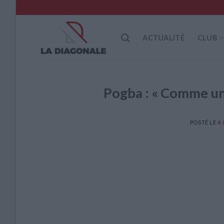
Skip
to
content
ACTUALITÉ
CLUB
Pogba : « Comme un 
POSTÉ LE
4 