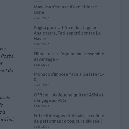
Mawissa s’excuse d’avoir blessé
Uche
7 août 2026
Pogba pourrait être du stage en
Angleterre, Fati espéré contre Le
Havre
6 août 2026
eur,
Filipe Luis : « L’équipe me ressemble
u Pogba.
davantage »
es
6 août 2026
ment de
Monaco s’impose face à Getafe (1-
0)
6 août 2026
Officiel : Akliouche quitte l’ASM et
disais
s’engage au PSG
de
6 août 2026
m’a
Entre Khetagov et Arnaiz, la cellule
urd’hui,
de performance toujours divisée ?
6 août 2026