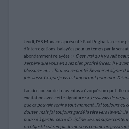
Jeudi, l’AS Monaco a présenté Paul Pogba, la recrue ph
d’interrogations, balayées pour un temps par la sensa
abondamment relayées : «
C’est vrai qu’il y avait bea
J’espère que vous en avez bien profité (rires). Il y 
blessures etc… Tout est remonté. Revenir et signer dans
joie aussi. Ce que je vis est important pour moi. J’ai
L’ancien joueur de la Juventus a évoqué son quotidien p
excitation avec cette signature : «
J’essayais de ne pas
que ça pouvait venir à tout moment. J’ai toujours eu c
doutes, mais j’ai toujours gardé la tête vers l’avenir. J
poussé à garder cette discipline. Je suis super content
un objectif est rempli. Je me sens comme un gosse qui 