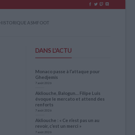
HISTORIQUE ASMFOOT
DANS L'ACTU
Monaco passe à l’attaque pour
Ghedjemis
7 août 2026
Akliouche, Balogun… Filipe Luis
évoque le mercato et attend des
renforts
7 août 2026
Akliouche : « Ce n’est pas un au
revoir, c’est un merci »
7 août 2026