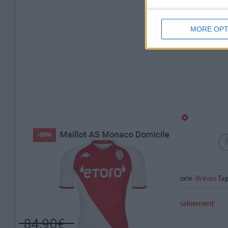
MORE OPT
Catégorie :
Brèves
Tag
Oumar Konaté devrait signer prochainement