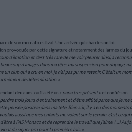
are de son mercato estival. Une arrivée qui charrie son lot
tion provoquée par cette signature et notamment des larmes du jou
ucoup d’émotion et c’est très rare de me voir pleurer ainsi, a reconn
avait beaucoup d’images dans ma tête: ma suspension pour dopage, m
 un club qui a cru en moi, je n’ai pas pu me retenir. C’était un mo
 énormément de détermination.
»
endant deux ans, où il a été un «
papa très présent
» et confié son
 perdre trois jours d’entraînement et d’être affûté parce que je me 
ette pensée positive dans ma tête. Bien sûr, il y a eu des moments 
e voulais aussi que mes enfants me voient sur le terrain, c’est ce qui 
 d’être à l’AS Monaco et de reprendre le travail que j’aime. (…) Aujo
vient de signer pro pour la première fois.
»