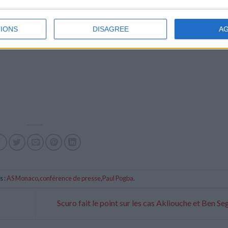
IONS
DISAGREE
A
s :
AS Monaco
,
conférence de presse
,
Paul Pogba
.
Scuro fait le point sur les cas Akliouche et Ben Se