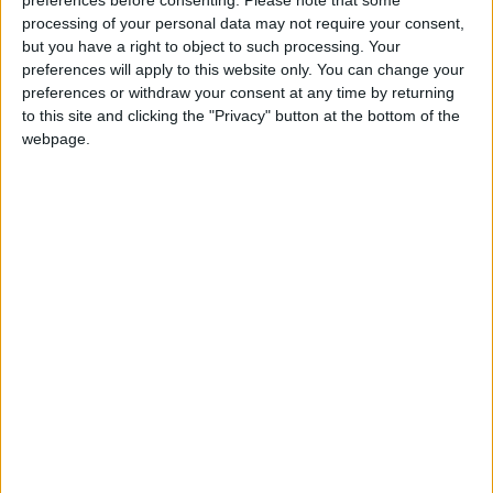
preferences before consenting.
Please note that some
l’intégralité du salaire du gardien, ce qui aurait été refusé par
processing of your personal data may not require your consent,
le pensionnaire de Ligue 2.
but you have a right to object to such processing. Your
preferences will apply to this website only. You can change your
preferences or withdraw your consent at any time by returning
Après trois ans dans un rôle de troisième gardien et une seule
to this site and clicking the "Privacy" button at the bottom of the
apparition chez les pros la saison passée, cela ressemble donc
webpage.
à un retour à la case départ pour Lienard. Le joueur de 22 ans,
sous contrat avec l’ASM jusqu’en 2027, pourrait être amené à
partir pour laisser notamment sa place à Jules Stawiecki.
Mais contrairement à l’ancien Dijonnais, il a déjà disputé deux
rencontres dans cette préparation, face au Cercle Bruges (le
11 juillet) et au Torino, ce jeudi.