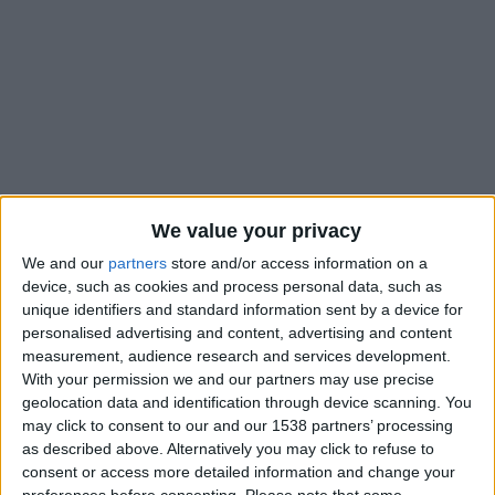
We value your privacy
We and our
partners
store and/or access information on a
device, such as cookies and process personal data, such as
unique identifiers and standard information sent by a device for
personalised advertising and content, advertising and content
Alors que le prêt de Yann Lienard à Montpellier semblait
être
measurement, audience research and services development.
en très bonne voie
, il ne devrait finalement pas connaître
With your permission we and our partners may use precise
d’épilogue positif. D’après
L’Équipe
, l’AS Monaco et le club
geolocation data and identification through device scanning. You
may click to consent to our and our 1538 partners’ processing
héraultais n’auraient pas réussi à s’entendre sur la prise en
as described above. Alternatively you may click to refuse to
charge de son salaire. Les dirigeants asémistes auraient
consent or access more detailed information and change your
demandé à leurs homologues de prendre en charge