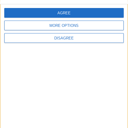
AGREE
E-mail
*
MORE OPTIONS
DISAGREE
Site web
Enregistrer mon nom, mon e-mail et mon site
dans le navigateur pour mon prochain commentaire.
DANS L'ACTU