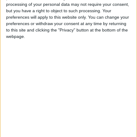
Matin
, Nantes et Brest insisteraient auprès de l’ASM, avec
processing of your personal data may not require your consent,
but you have a right to object to such processing. Your
des options différentes.
preferences will apply to this website only. You can change your
preferences or withdraw your consent at any time by returning
Brest aurait fait une offre pour un transfert sec pour deux
to this site and clicking the "Privacy" button at the bottom of the
millions d’euros tandis que Nantes aurait proposé un prêt
webpage.
avec une option d’achat estimée à 2,5 millions d’euros. Le club
de la Principauté n’aurait pas encore répondu favorablement.
Michal est sous contrat avec l’ASM jusqu’en juin 2029. La
saison dernière, il a effectué 13 apparitions.