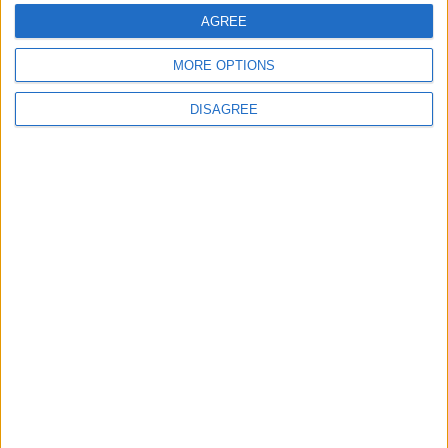
AGREE
E-mail
*
MORE OPTIONS
DISAGREE
Site web
Enregistrer mon nom, mon e-mail et mon site
dans le navigateur pour mon prochain commentaire.
DANS L'ACTU
Pogba pourrait être du stage en Angleterre, Fati espéré contre Le