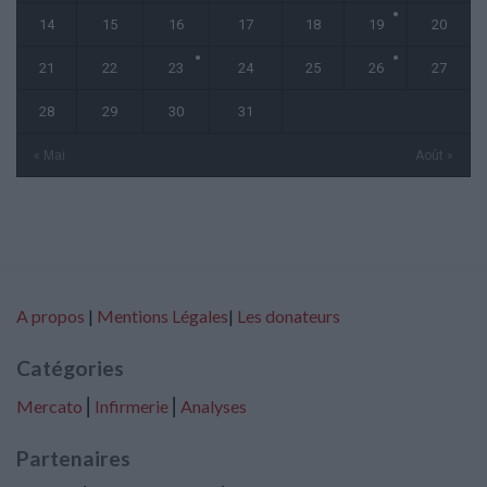
14
15
16
17
18
19
20
21
22
23
24
25
26
27
28
29
30
31
« Mai
Août »
A propos
|
Mentions Légales
|
Les donateurs
Catégories
Mercato
⎢
Infirmerie
⎢
Analyses
Partenaires