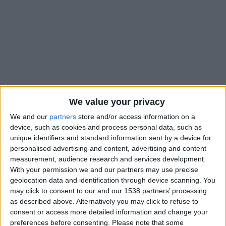
We value your privacy
We and our
partners
store and/or access information on a
device, such as cookies and process personal data, such as
unique identifiers and standard information sent by a device for
personalised advertising and content, advertising and content
L’AS Monaco risque de perdre Lucas Michal cet été. Les
measurement, audience research and services development.
With your permission we and our partners may use precise
décideurs monégasques semblent penser qu’ils ne pourront
geolocation data and identification through device scanning. You
pas retenir l’attaquant, qui a exprimé des velléités de départ.
may click to consent to our and our 1538 partners’ processing
Trois clubs de Ligue 1 le courtisaient, mais deux semblent
as described above. Alternatively you may click to refuse to
encore en course pour obtenir la signature du joueur de 20
consent or access more detailed information and change your
ans. Selon
L’Équipe
, qui complète les informations de
Nice-
preferences before consenting.
Please note that some