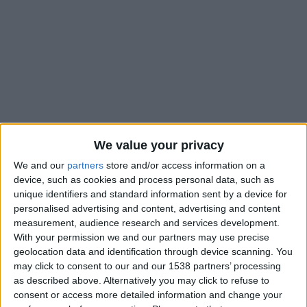
We value your privacy
We and our
partners
store and/or access information on a
device, such as cookies and process personal data, such as
unique identifiers and standard information sent by a device for
personalised advertising and content, advertising and content
Adrien Rabiot devrait quitter l’Olympique de Marseille avec
measurement, audience research and services development.
pertes et fracas, un an après son arrivée. L’international
With your permission we and our partners may use precise
français a été placé sur la liste des transferts par le club
geolocation data and identification through device scanning. You
phocéen à la suite d’une bagarre avec Jonathan Rowe,
may click to consent to our and our 1538 partners’ processing
as described above. Alternatively you may click to refuse to
re
survenue après la défaite contre Rennes en 1
journée de
consent or access more detailed information and change your
Ligue 1. Dans l’un de ses articles,
L’Équipe
indiquait que l’AS