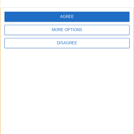
Nom
*
AGREE
MORE OPTIONS
E-mail
*
DISAGREE
Site web
Enregistrer mon nom, mon e-mail et mon site
dans le navigateur pour mon prochain commentaire.