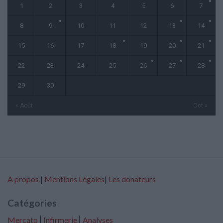
1
2
3
4
5
6
7
8
9
10
11
12
13
14
15
16
17
18
19
20
21
22
23
24
25
26
27
28
29
30
« Août
Oct »
A propos
|
Mentions Légales
|
Les donateurs
Catégories
Mercato
⎢
Infirmerie
⎢
Analyses