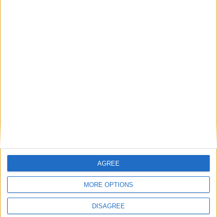
Catégorie :
Brèves
,
Sélections
Tags :
AS Monaco
,
Sélections nationales
.
Benchaouch en 8es de la
Coupe du monde U20, la
Delajod pour arbitrer le derby
France corrigée
Laisser un commentaire
Votre adresse e-mail ne sera pas publiée.
Les champs
AGREE
obligatoires sont indiqués avec
*
Commentaire
*
MORE OPTIONS
DISAGREE