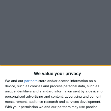
We value your privacy
Comme à chaque trêve internationale, de nombreux
We and our
partners
store and/or access information on a
Monégasques déserteront La Turbie et la fenêtre
device, such as cookies and process personal data, such as
internationale de novembre n’y fera pas exception. Outre
unique identifiers and standard information sent by a device for
Maghnes Akliouche, convoqué avec l’équipe de France, ce ne
personalised advertising and content, advertising and content
measurement, audience research and services development.
sont pas moins de 10 autres joueurs qui seront sur le pont.
With your permission we and our partners may use precise