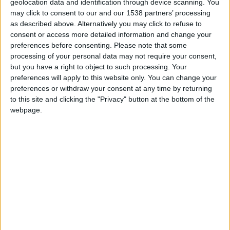
geolocation data and identification through device scanning. You
Pour la zone Europe, Mika Biereth a été convoqué avec le
may click to consent to our and our 1538 partners’ processing
Danemark afin de disputer deux rencontres des éliminatoires
as described above. Alternatively you may click to refuse to
de la Coupe du monde contre la Biélorussie et la Grèce. Paris
consent or access more detailed information and change your
Brunner retrouvera quant à lui l’Allemagne U20 avec laquelle
preferences before consenting.
Please note that some
processing of your personal data may not require your consent,
il avait brillé en marquant trois buts en septembre. Il jouera
but you have a right to object to such processing. Your
une double confrontation face au Portugal comptant pour la
preferences will apply to this website only. You can change your
Ligue Élite.
preferences or withdraw your consent at any time by returning
to this site and clicking the "Privacy" button at the bottom of the
Les sélections africaines accueilleront aussi des
webpage.
Monégasques. C’est le cas du Ghana, qui pourra compter sur
Mohammed Salisu pour valider son billet pour la prochaine
Coupe du monde. En tête de leur groupe, les
Black Stars
pourront obtenir leur qualification dès la première rencontre
contre la République centrafricaine, ou au plus tard contre les
Comores. Idem pour le Sénégal, avec seulement Krépin
Diatta, puisque Lamine Camara est sur le flanc pour deux
mois. Face au Soudan du Sud et la Mauritanie, les
Lions de la
Teranga
auront l’occasion d’empocher le ticket pour le