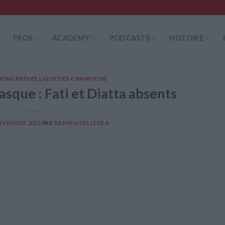
PROS
ACADEMY
PODCASTS
HISTOIRE
NEWS
,
BRÈVES
,
LIGUE DES CHAMPIONS
que : Fati et Diatta absents
OVEMBRE 2025
PAR
DAMIEN DELLERBA