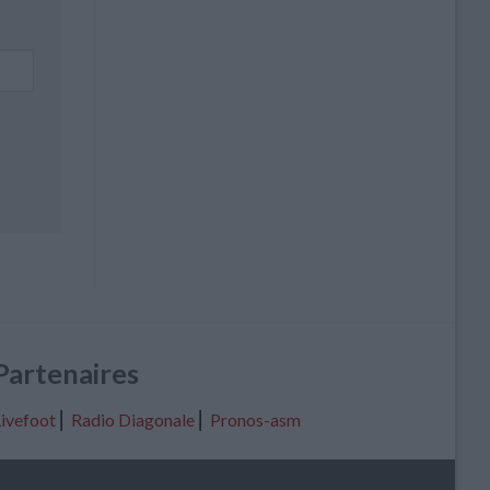
Partenaires
ivefoot
⎢
Radio Diagonale
⎢
Pronos-asm