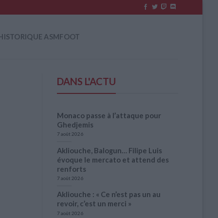
HISTORIQUE ASMFOOT
DANS L'ACTU
Monaco passe à l’attaque pour
Ghedjemis
7 août 2026
Akliouche, Balogun… Filipe Luis
évoque le mercato et attend des
renforts
7 août 2026
Akliouche : « Ce n’est pas un au
revoir, c’est un merci »
7 août 2026