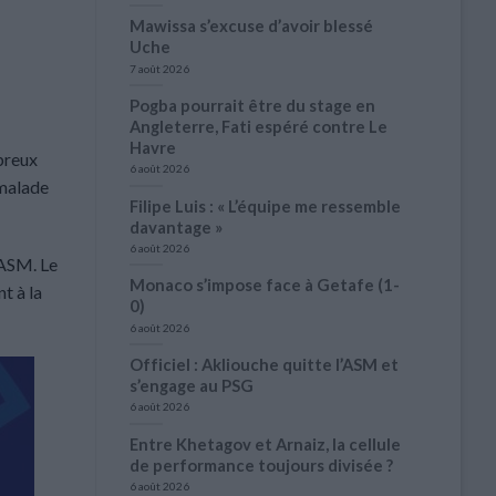
Mawissa s’excuse d’avoir blessé
Uche
7 août 2026
Pogba pourrait être du stage en
Angleterre, Fati espéré contre Le
Havre
breux
6 août 2026
 malade
Filipe Luis : « L’équipe me ressemble
davantage »
6 août 2026
’ASM. Le
Monaco s’impose face à Getafe (1-
t à la
0)
6 août 2026
Officiel : Akliouche quitte l’ASM et
s’engage au PSG
6 août 2026
Entre Khetagov et Arnaiz, la cellule
de performance toujours divisée ?
6 août 2026