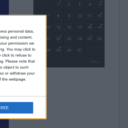
1
2
3
4
5
6
7
8
9
10
11
12
13
14
15
16
17
18
19
cess personal data,
tising and content,
20
21
22
23
24
25
26
your permission we
ng. You may click to
27
28
29
30
31
click to refuse to
ng.
Please note that
« Sep
Nov »
o object to such
ces or withdraw your
 of the webpage.
GREE