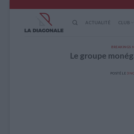
Skip
to
content
ACTUALITÉ
CLUB
BREAKINGS 
Le groupe monégas
POSTÉ LE
3 N