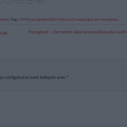
mpions
Tags :
AS Monaco
,
Bodö/Glimt-Monaco
,
Groupe
,
Ligue des champions
.
Pocognoli : « Se mettre dans une position plus conf
l-de-
ps obligatoires sont indiqués avec
*