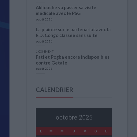
Akliouche va passer sa visite
médicale avec le PSG
6 août 2026
La plainte sur le partenariat avec la
R.D. Congo classée sans suite
6 août 2026
1 COMMENT
Fati et Pogba encore indisponibles
contre Getafe
6 août 2026
CALENDRIER
octobre 2025
L
M
M
J
V
S
D