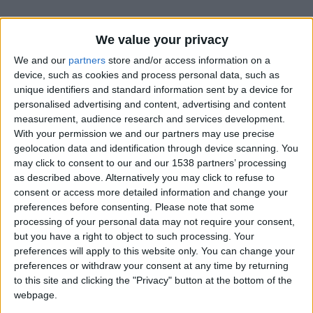
We value your privacy
We and our
partners
store and/or access information on a
device, such as cookies and process personal data, such as
unique identifiers and standard information sent by a device for
personalised advertising and content, advertising and content
measurement, audience research and services development.
With your permission we and our partners may use precise
geolocation data and identification through device scanning. You
may click to consent to our and our 1538 partners’ processing
as described above. Alternatively you may click to refuse to
consent or access more detailed information and change your
preferences before consenting.
Please note that some
processing of your personal data may not require your consent,
Minamino 5′ David Luiz 18′ Balogun 26′ Salisu (csc) 88′
but you have a right to object to such processing. Your
Arbitre : M. Kruzliak (SVQ) Affluence : 8 347 spectateurs
preferences will apply to this website only. You can change your
preferences or withdraw your consent at any time by returning
to this site and clicking the "Privacy" button at the bottom of the
webpage.
CONTINUER LA LECTURE
→