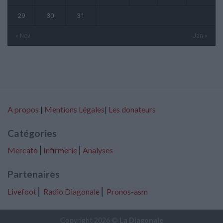
29
30
31
« Nov
Jan »
A propos
|
Mentions Légales
|
Les donateurs
Catégories
Mercato
⎢
Infirmerie
⎢
Analyses
Partenaires
Livefoot
⎢
Radio Diagonale
⎢
Pronos-asm
Copyright 2026 ©
La Diagonale