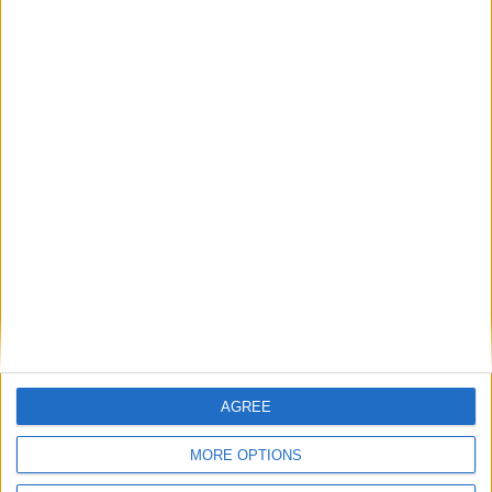
AGREE
Catégorie :
Breakings news
,
Brèves
,
Infirmerie
,
Staff
Tags :
AS
MORE OPTIONS
Monaco
,
Infirmerie
,
Vadim Khetagov
.