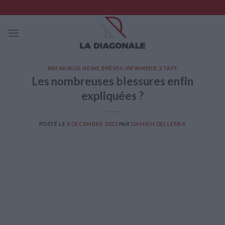
Skip
to
content
BREAKINGS NEWS
,
BRÈVES
,
INFIRMERIE
,
STAFF
Les nombreuses blessures enfin
expliquées ?
POSTÉ LE
8 DÉCEMBRE 2025
PAR
DAMIEN DELLERBA