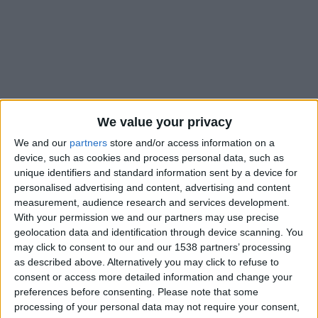
We value your privacy
We and our
partners
store and/or access information on a
device, such as cookies and process personal data, such as
unique identifiers and standard information sent by a device for
personalised advertising and content, advertising and content
measurement, audience research and services development.
With your permission we and our partners may use precise
Sur les réseaux sociaux, il n’est pas rare de voir fleurir les
geolocation data and identification through device scanning. You
interrogations des supporters de l’AS Monaco sur les
may click to consent to our and our 1538 partners’ processing
compétences du staff médical face à la ribambelle de blessés
as described above. Alternatively you may click to refuse to
que le club de la Principauté se trimballe depuis le début de la
consent or access more detailed information and change your
preferences before consenting.
Please note that some
saison. Ces doutes qui entourent la cellule de performance,
processing of your personal data may not require your consent,
L’Équipe
semble les avoir légèrement dissipés et croit avoir