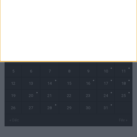
CALENDRIER
janvier 2026
L
M
M
J
V
S
D
1
2
3
4
5
6
7
8
9
10
11
12
13
14
15
16
17
18
19
20
21
22
23
24
25
26
27
28
29
30
31
« Déc
Fév »