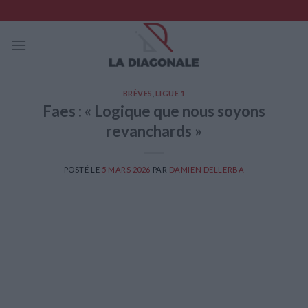
Skip
to
content
BRÈVES
,
LIGUE 1
Faes : « Logique que nous soyons
revanchards »
POSTÉ LE
5 MARS 2026
PAR
DAMIEN DELLERBA