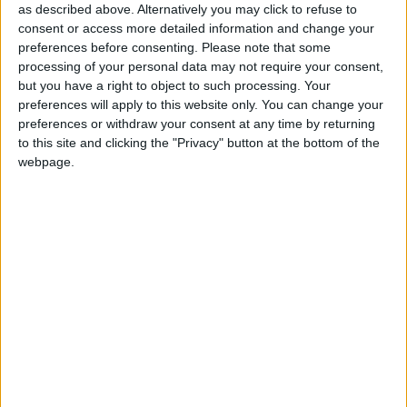
as described above. Alternatively you may click to refuse to
Cette fois, il faudra être à 100 % dans tous les aspects. C’est
consent or access more detailed information and change your
une grande équipe mais nous les avons mis en difficulté, donc
preferences before consenting.
Please note that some
maintenant on veut aller chercher la victoire comme à l’aller
processing of your personal data may not require your consent,
en Championnat (1-0) et nous savons que le moindre détail
but you have a right to object to such processing. Your
peut faire basculer la rencontre !
»
preferences will apply to this website only. You can change your
preferences or withdraw your consent at any time by returning
to this site and clicking the "Privacy" button at the bottom of the
Le défenseur central belge a été pour l’instant plutôt
webpage.
malheureux lors de cette double confrontation, avec un
pénalty concédé à l’aller et une occasion ratée dans les
derniers instants du barrage retour : «
Le pénalty, c’était une
erreur évitable de ma part. En tant que joueur, on apprend et
on essaie de ne plus les reproduire. La tête sur la dernière
action au retour, c’est dommage car je ne la touche pas assez.
Même si en revoyant les images après dans le vestiaire, il y
avait peut-être une position de hors-jeu donc ça atténue mes
regrets.
»
Faes a découvert son compatriote Sébastien Pocognoli sur le