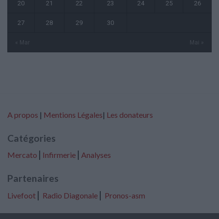
20
21
22
23
24
25
26
27
28
29
30
« Mar
Mai »
A propos
|
Mentions Légales
|
Les donateurs
Catégories
Mercato
⎢
Infirmerie
⎢
Analyses
Partenaires
Livefoot
⎢
Radio Diagonale
⎢
Pronos-asm