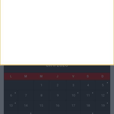
4 août 2026
Monaco affrontera Ferencvaros ou le Gornik Zabrze en barrages
3 août 2026
Le barrage de Monaco en Ligue Conférence diffusé sur Ligue 1+
3 août 2026
CALENDRIER
avril 2026
L
M
M
J
V
S
D
1
2
3
4
5
6
7
8
9
10
11
12
13
14
15
16
17
18
19