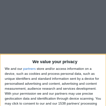
We value your privacy
We and our
partners
store and/or access information on a
device, such as cookies and process personal data, such as
L’AS Monaco va affronter le PSG vendredi soir et ce sera la
unique identifiers and standard information sent by a device for
troisième confrontation en dix-huit jours entre les deux
personalised advertising and content, advertising and content
équipes. L’ASM n’a pas gagné lors des deux dernières, en Ligue
measurement, audience research and services development.
des champions, et Wout Faes espère changer ça : «
C’est
With your permission we and our partners may use precise
logique que nous soyons revanchards. On a fait deux bons
geolocation data and identification through device scanning. You
matches, mais les résultats n’ont pas été en notre faveur.
may click to consent to our and our 1538 partners’ processing