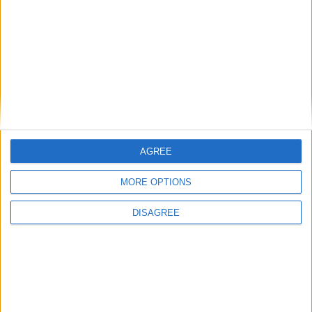
Laisser un commentaire
Votre adresse e-mail ne sera pas publiée.
Les champs
obligatoires sont indiqués avec
*
Commentaire
*
AGREE
MORE OPTIONS
DISAGREE
Nom
*
E-mail
*