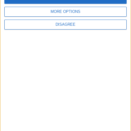
MORE OPTIONS
Site web
DISAGREE
Enregistrer mon nom, mon e-mail et mon site
dans le navigateur pour mon prochain commentaire.
DANS L'ACTU
Le Groupe Élite s’impose face à la Juventus
8 août 2026
Le groupe du stage en Angleterre : avec Fati, Pogba et Zakaria