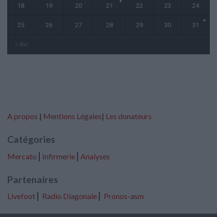
18
19
20
21
22
23
24
25
26
27
28
29
30
31
« Avr
A propos
|
Mentions Légales
|
Les donateurs
Catégories
Mercato
⎢
Infirmerie
⎢
Analyses
Partenaires
Livefoot
⎢
Radio Diagonale
⎢
Pronos-asm