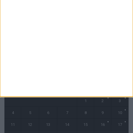
6 août 2026
Filipe Luis : « L’équipe me ressemble davantage »
6 août 2026
Monaco s’impose face à Getafe (1-0)
6 août 2026
CALENDRIER
mai 2026
L
M
M
J
V
S
D
1
2
3
4
5
6
7
8
9
10
11
12
13
14
15
16
17