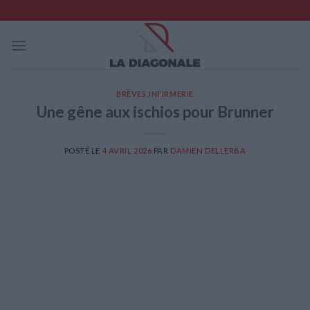
Skip
to
content
BRÈVES
,
INFIRMERIE
Une gêne aux ischios pour Brunner
POSTÉ LE
4 AVRIL 2026
PAR
DAMIEN DELLERBA