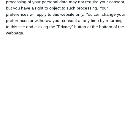
processing of your personal data may not require your consent,
rangs asémistes depuis le début de la saison.
but you have a right to object to such processing. Your
preferences will apply to this website only. You can change your
L’information remontée par
Nice-Matin
ne fait toutefois état
preferences or withdraw your consent at any time by returning
que d’une simple gêne concernant le joueur de 20 ans, ce qui
to this site and clicking the "Privacy" button at the bottom of the
ne serait donc pas trop grave, même si elle l’a contraint à
webpage.
manquer l’entraînement de vendredi. L’absence de Brunner ne
pèserait pas beaucoup pour Sébastien Pocognoli, puisque
l’Allemand n’a été utilisé qu’à six reprises lors de l’exercice en
cours, et seulement trois fois par l’entraîneur belge.