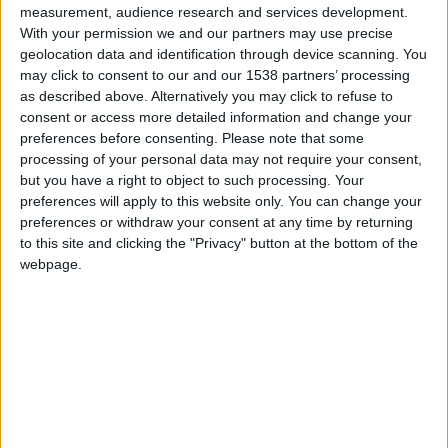
measurement, audience research and services development.
vu nos performances, mais je veux trouver le juste équilibre
With your permission we and our partners may use precise
par rapport à la période difficile et ancienne que l’on a
geolocation data and identification through device scanning. You
connue
, a commenté Sébastien Pocognoli, qui reste toutefois
may click to consent to our and our 1538 partners’ processing
sur le qui-vive.
Tout ce qu’on grappille en ce moment, on le fait
as described above. Alternatively you may click to refuse to
à la sueur de notre front. Il y a les qualités techniques,
consent or access more detailed information and change your
preferences before consenting.
Please note that some
physiques, mais aussi mentales. Je commence à connaître
processing of your personal data may not require your consent,
mon groupe et je sais que je dois garder un œil sur ce dernier
but you have a right to object to such processing. Your
aspect.
»
preferences will apply to this website only. You can change your
preferences or withdraw your consent at any time by returning
Pour Pocognoli, cette belle série n’est pas une revanche sur
to this site and clicking the "Privacy" button at the bottom of the
les mois difficiles traversés entre novembre et janvier. «
Je n’ai
webpage.
jamais été dans un rapport de force, a-t-il expliqué. Il n’y a pas
de revanche ou de vengeance. Je pense que vous l’avez
toujours senti. Je n’ai jamais pris de manière personnelle une
critique. J’ai eu plus de mal avec celles qui touchaient mes
joueurs et c’est pour ça que je les ai toujours défendus. Je
savais ce que je voyais au quotidien et ça me frustrait de voir
certains commentaires. J’aime qu’on soit objectifs, mais je n’ai