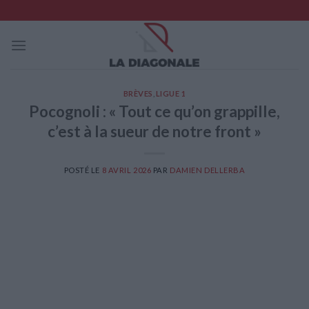
Skip
to
content
BRÈVES
,
LIGUE 1
Pocognoli : « Tout ce qu’on grappille,
c’est à la sueur de notre front »
POSTÉ LE
8 AVRIL 2026
PAR
DAMIEN DELLERBA