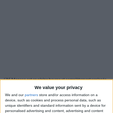
L’AS Monaco est en pleine bourre et complètement replacée
dans le sprint final, à un seul point du podium. Elle concentre
We value your privacy
les éloges, surtout que la plupart de ses victoires l’ont été
We and our
partners
store and/or access information on a
contre des concurrents directs à l’Europe : «
Je suis fier que
device, such as cookies and process personal data, such as
l’on fasse ce genre de commentaires, ça n’a pas toujours été le
unique identifiers and standard information sent by a device for
cas cette saison. On prend ce qu’il y a à prendre. C’est logique
personalised advertising and content, advertising and content