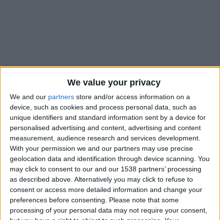
We value your privacy
We and our
partners
store and/or access information on a
device, such as cookies and process personal data, such as
unique identifiers and standard information sent by a device for
personalised advertising and content, advertising and content
measurement, audience research and services development.
With your permission we and our partners may use precise
Arrivé en grande pompe avec Paul Pogba et Eric Dier en
geolocation data and identification through device scanning. You
juillet dernier, Ansu Fati avait répondu à l’appel de l’AS
may click to consent to our and our 1538 partners’ processing
Monaco après plusieurs saisons ratées, contrariées
as described above. Alternatively you may click to refuse to
consent or access more detailed information and change your
notamment par les blessures. Le club de la Principauté avait
preferences before consenting.
Please note that some
vu, dans un prêt avec option d’achat, l’occasion de relancer
processing of your personal data may not require your consent,
l’ancien prodige du FC Barcelone. Un pari à moindre coût,