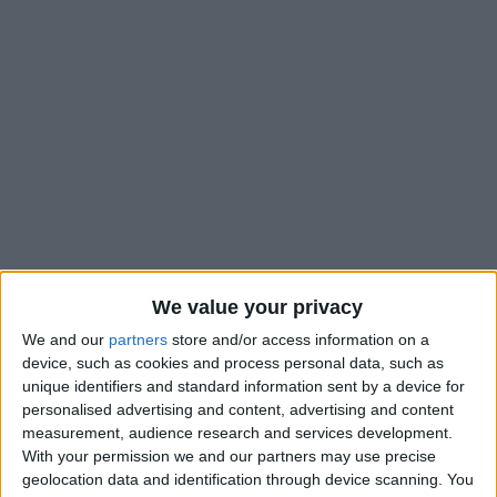
We value your privacy
We and our
partners
store and/or access information on a
device, such as cookies and process personal data, such as
Samedi soir, contre Metz, Paul Pogba a connu sa première
unique identifiers and standard information sent by a device for
titularisation avec l’AS Monaco, dix mois après son arrivée. Le
personalised advertising and content, advertising and content
measurement, audience research and services development.
milieu de terrain de 33 ans a forcément vécu ce moment
With your permission we and our partners may use precise
comme la lumière au bout d’un très long tunnel, et surtout la
geolocation data and identification through device scanning. You
récompense de beaucoup de travail. Lors d’une rencontre