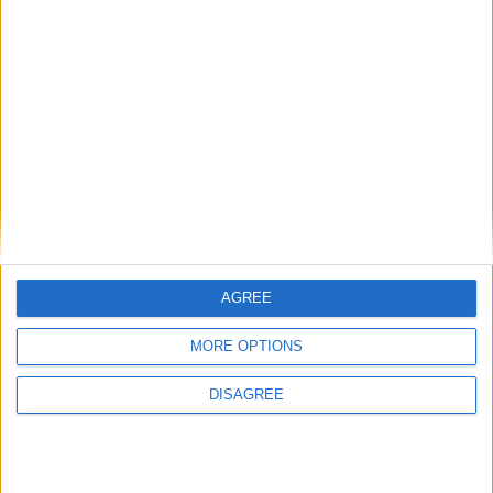
Catégorie :
Brèves
,
Interviews
,
Joueurs
Tags :
AS Monaco
,
Paul Pogba
.
Accrochés, les U17 n’iront pas
Les U19 reprennent
en phase finale
Montpellier sur le fil
Laisser un commentaire
Votre adresse e-mail ne sera pas publiée.
Les champs
obligatoires sont indiqués avec
*
Commentaire
*
AGREE
MORE OPTIONS
DISAGREE
Nom
*