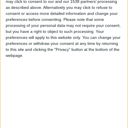
may click to consent to our and our 1538 partners’ processing
filmée avec son ancien coéquipier en sélection Adil Rami,
as described above. Alternatively you may click to refuse to
pour
Ligue 1+
, Pogba est revenu sur ces longues périodes de
consent or access more detailed information and change your
doute.
preferences before consenting.
Please note that some
processing of your personal data may not require your consent,
but you have a right to object to such processing. Your
«
J’ai eu des moments où je me disais :
« Ça me saoule ! Je fais
preferences will apply to this website only. You can change your
tout ! Tout ! Je suis là, je viens et ça ne s’arrête pas. »
Je me
preferences or withdraw your consent at any time by returning
suis demandé ce que je devais faire de plus pour éviter tout
to this site and clicking the "Privacy" button at the bottom of the
ça. C’est le temps et la patience. Les amis proches, la famille
webpage.
m’ont poussé, mais aussi les supporters et les fans. Quand je
vois les messages sur les réseaux, les applaudissements dans
les stades… Je ne pouvais pas m’arrêter là. Ça me touche.
»
Son retour sur les terrains, le 22 novembre à Rennes, a été
déjà un premier moment fort : «
C’était mon moment. Il fallait
que je me fasse plaisir, à refouler cette pelouse. Voir les
supporters, tout ça, je me suis senti chez moi. Pendant toute
cette période tu te poses des questions. Est-ce que je vais
rejouer au foot, revenir à mon niveau, retrouver un club. (…)