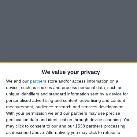
We value your privacy
We and our
partners
store and/or access information on a
device, such as cookies and process personal data, such as
unique identifiers and standard information sent by a device for
Après Maghnes Akliouche, Simon Adingra est le deuxième
personalised advertising and content, advertising and content
Monégasque sélectionné pour disputer la Coupe du monde
measurement, audience research and services development.
2026. La liste de la Côte d’Ivoire d’Emerse Faé a été dévoilée
With your permission we and our partners may use precise
ce vendredi, avec la présence de l’ailier de 24 ans parmi les 26
geolocation data and identification through device scanning. You
noms qui la composent. Prêté à l’AS Monaco par Sunderland,
may click to consent to our and our 1538 partners’ processing
as described above. Alternatively you may click to refuse to
Adingra a réussi son pari, celui de participer à cette