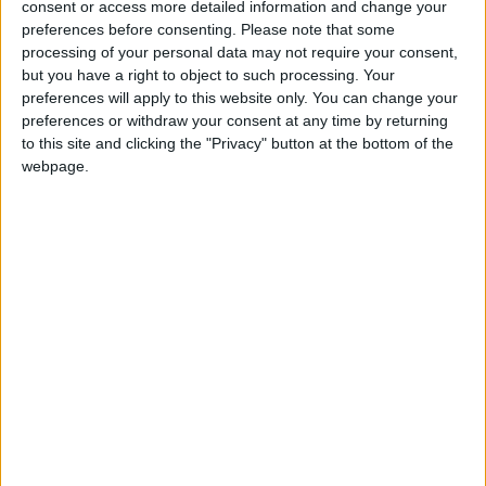
consent or access more detailed information and change your
compétition, après avoir retrouvé la sélection en mars, en
preferences before consenting.
Please note that some
étant même buteur contre la Corée du Sud.
processing of your personal data may not require your consent,
but you have a right to object to such processing. Your
L’ancien Monégasque Wilfried Singo fait lui aussi partie de la
preferences will apply to this website only. You can change your
liste des
Éléphants
. Avec Adingra, ils auront l’occasion
preferences or withdraw your consent at any time by returning
to this site and clicking the "Privacy" button at the bottom of the
d’affronter Maghnes Akliouche et l’équipe de France lors d’un
webpage.
match de préparation, le 4 juin.
Le calendrier de la Côte d’Ivoire
Match de préparation
4 juin (21h10) : France-Côte d’Ivoire
Phase de groupes de la Coupe du monde (Groupe E)
14 juin (01h) : Côte d’Ivoire-Équateur
20 juin (22h) : Allemagne-Côte d’Ivoire
25 juin (22h) : Curaçao-Côte d’Ivoire