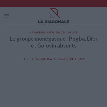
Skip
to
content
BREAKINGS NEWS
,
BRÈVES
,
LIGUE 1
Le groupe monégasque : Pogba, Dier
et Golovin absents
POSTÉ LE
16 MAI 2026
PAR
DAMIEN DELLERBA