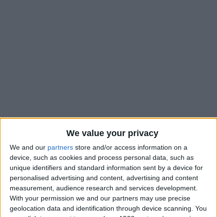
We value your privacy
We and our
partners
store and/or access information on a
C’est un groupe encore plus amoindri qui se rendra à
device, such as cookies and process personal data, such as
Strasbourg, dimanche. L’AS Monaco va compter jusqu’à neuf
unique identifiers and standard information sent by a device for
blessés pour ce dernier match de la saison. Aux pensionnaires
personalised advertising and content, advertising and content
réguliers de l’infirmerie viennent de s’ajouter Paul Pogba, Eric
measurement, audience research and services development.
With your permission we and our partners may use precise
Dier et Aleksandr Golovin. Si les deux premiers ne souffrent
geolocation data and identification through device scanning. You
que de coups (béquille pour le premier, cheville gauche pour le