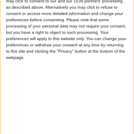
may click to consent to our and our 1538 partners’ processing
second), c’est en revanche plus sérieux pour le Russe, victime
as described above. Alternatively you may click to refuse to
d’une fracture à un doigt de la main droite.
consent or access more detailed information and change your
preferences before consenting.
Please note that some
Très incertain avant cette rencontre en raison d’une gêne au
processing of your personal data may not require your consent,
but you have a right to object to such processing. Your
mollet droit, Caio Henrique n’est finalement pas dans le
preferences will apply to this website only. You can change your
groupe. C’est également le cas de Krépin Diatta, en fin de
preferences or withdraw your consent at any time by returning
contrat et écarté pour ce dernier match. La dernière
to this site and clicking the "Privacy" button at the bottom of the
apparition du Sénégalais sous le maillot monégasque aura
webpage.
donc eu lieu le 19 avril, contre Auxerre.
L’attaquant ivoirien Oumar Konaté, qui vient de fêter ses 19
ans (le 5 mai), connaît sa première convocation avec le groupe
professionnel.
Le groupe monégasque
Gardiens :
Hradecky, Köhn, Lienard.
Défenseurs :
Faes, Kherer, Mawissa, Nibombé, Teze.