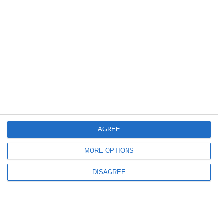
« satisfaisante pour beaucoup
au club »
Laisser un commentaire
Votre adresse e-mail ne sera pas publiée.
Les champs
obligatoires sont indiqués avec
*
Commentaire
*
AGREE
MORE OPTIONS
DISAGREE
Nom
*