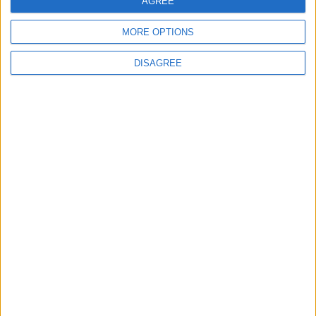
AGREE
MORE OPTIONS
Site web
DISAGREE
Enregistrer mon nom, mon e-mail et mon site
dans le navigateur pour mon prochain commentaire.
DANS L'ACTU
Filipe Luis veut garder Camara
9 août 2026
Mené de deux buts, Monaco s’offre un succès de prestige face à