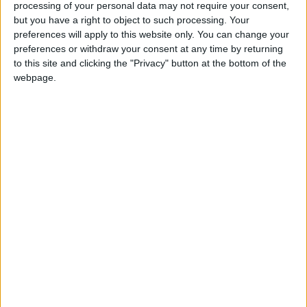
Pour ce qui est du retour à la compétition, il faudra attendre le
processing of your personal data may not require your consent,
but you have a right to object to such processing. Your
week-end des 22 et 23 août en ce qui concerne la Ligue 1.
preferences will apply to this website only. You can change your
Mais pour les Monégasques, il pourrait intervenir quelques
preferences or withdraw your consent at any time by returning
jours plus tôt. Cela signifierait une qualification européenne
to this site and clicking the "Privacy" button at the bottom of the
et un barrage aller de Ligue Conférence, le jeudi 20 août.
webpage.
Réponse ce vendredi soir, avec la finale déterminante de la
Coupe de France.