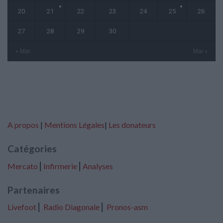
20
21
22
23
24
25
26
27
28
29
30
« Mar
Mai »
A propos
|
Mentions Légales
|
Les donateurs
Catégories
Mercato
⎢
Infirmerie
⎢
Analyses
Partenaires
Livefoot
⎢
Radio Diagonale
⎢
Pronos-asm