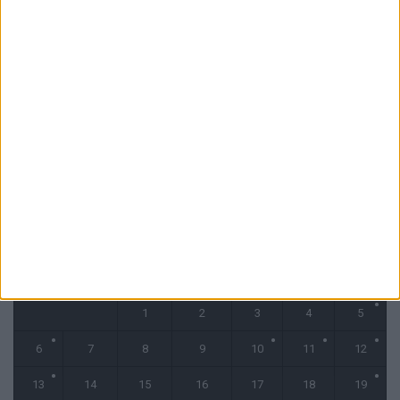
7 août 2026
Mawissa s’excuse d’avoir blessé Uche
7 août 2026
Pogba pourrait être du stage en Angleterre, Fati espéré contre Le
Havre
6 août 2026
CALENDRIER
avril 2026
L
M
M
J
V
S
D
1
2
3
4
5
6
7
8
9
10
11
12
13
14
15
16
17
18
19