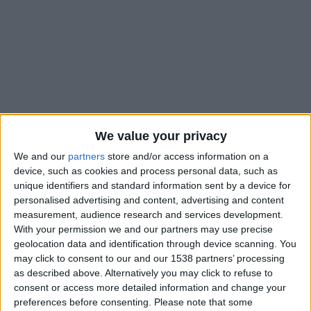
We value your privacy
We and our
partners
store and/or access information on a
device, such as cookies and process personal data, such as
unique identifiers and standard information sent by a device for
L’AS Monaco va reprendre sa saison un peu plus tardivement
personalised advertising and content, advertising and content
que les précédentes. Le club de la Principauté a fixé la date de
measurement, audience research and services development.
With your permission we and our partners may use precise
la reprise au 6 juillet, selon une information de
L’Équipe
. Le
geolocation data and identification through device scanning. You
programme de la pré-saison reste encore à définir, mais il
may click to consent to our and our 1538 partners’ processing
comprendra dans tous les cas un stage ainsi que plusieurs
as described above. Alternatively you may click to refuse to
matches amicaux.
consent or access more detailed information and change your
preferences before consenting.
Please note that some