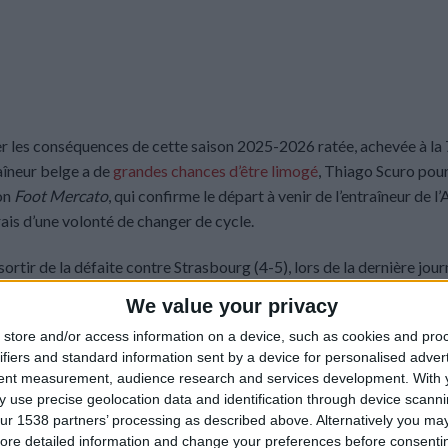
er les conséquences de cette saison 2025-2026 ratée, achevée à la 
aîneur belge a de
grandes chances d’être limogé
, Thiago Scuro pourr
lon
Foot Mercato
, qui confirme le départ à venir de l’entraîneur de l’
rais d’une volonté de changer de cycle.
sortir de la défaite contre Strasbourg (4-5), lors de la dernière jou
être concerné par ce besoin de renouvellement. D’autant que lors des
We value your privacy
voir pâti
des mauvais résultats durant la saison et d’un changement
store and/or access information on a device, such as cookies and pro
ée en puissance de Carlos Avina en interne. Pour ce dernier, il n’a pa
ifiers and standard information sent by a device for personalised adver
tent measurement, audience research and services development.
With 
 use precise geolocation data and identification through device scanni
ur 1538 partners’ processing as described above. Alternatively you may 
ore detailed information and change your preferences before consenti