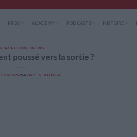
PROS
ACADEMY
PODCASTS
HISTOIRE
BREAKINGS NEWS
,
BRÈVES
nt poussé vers la sortie ?
27 MAI 2026
PAR
DAMIEN DELLERBA