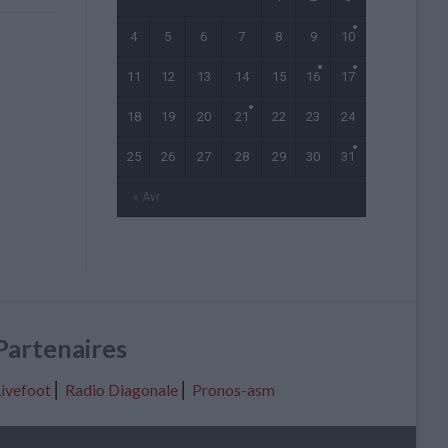
4
5
6
7
8
9
10
11
12
13
14
15
16
17
18
19
20
21
22
23
24
25
26
27
28
29
30
31
« Avr
Partenaires
ivefoot
⎢
Radio Diagonale
⎢
Pronos-asm