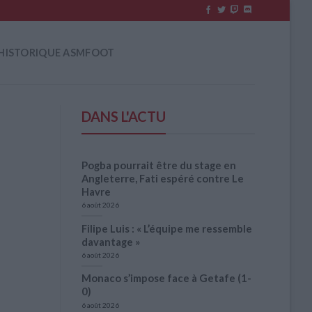
HISTORIQUE ASMFOOT
DANS L'ACTU
Pogba pourrait être du stage en
Angleterre, Fati espéré contre Le
Havre
6 août 2026
Filipe Luis : « L’équipe me ressemble
davantage »
6 août 2026
Monaco s’impose face à Getafe (1-
0)
6 août 2026