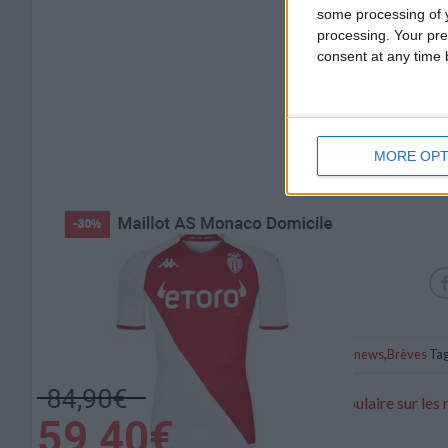
some processing of y
processing. Your pre
consent at any time b
MORE OPT
Catégorie :
Breakings news
,
Brèves
Tag
Monaco, deuxième club le plus populaire sur les 
sociaux en France