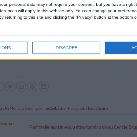
our personal data may not require your consent, but you have a right t
ferences will apply to this website only. You can change your preferen
y returning to this site and clicking the "Privacy" button at the bottom
IONS
DISAGREE
A
s :
AS Monaco
,
organigramme
,
Sébastien Pocognoli
,
Thiago Scuro
.
réseaux
Perrinelle aurait voulu être numéro un au Cercle Br