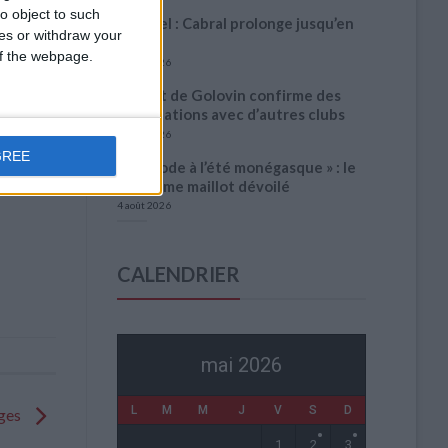
o object to such
Officiel : Cabral prolonge jusqu’en
ces or withdraw your
2031
 of the webpage.
5 août 2026
L’agent de Golovin confirme des
négociations avec d’autres clubs
4 août 2026
GREE
« Une ode à l’été monégasque » : le
troisième maillot dévoilé
4 août 2026
CALENDRIER
mai 2026
L
M
M
J
V
S
D
uges
1
2
3