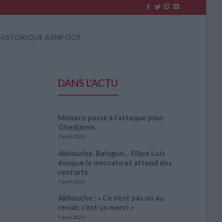
HISTORIQUE ASMFOOT
DANS L'ACTU
Monaco passe à l’attaque pour
Ghedjemis
7 août 2026
Akliouche, Balogun… Filipe Luis
évoque le mercato et attend des
renforts
7 août 2026
Akliouche : « Ce n’est pas un au
revoir, c’est un merci »
7 août 2026