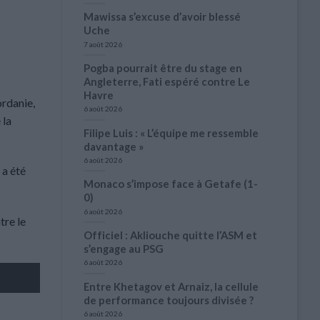
Mawissa s’excuse d’avoir blessé
Uche
7 août 2026
Pogba pourrait être du stage en
Angleterre, Fati espéré contre Le
Havre
ordanie,
6 août 2026
 la
Filipe Luis : « L’équipe me ressemble
davantage »
6 août 2026
 a été
Monaco s’impose face à Getafe (1-
0)
6 août 2026
tre le
Officiel : Akliouche quitte l’ASM et
s’engage au PSG
6 août 2026
Entre Khetagov et Arnaiz, la cellule
de performance toujours divisée ?
6 août 2026