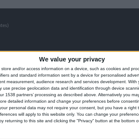
utes)
We value your privacy
 B)
store and/or access information on a device, such as cookies and pro
ifiers and standard information sent by a device for personalised adver
tent measurement, audience research and services development.
With 
 use precise geolocation data and identification through device scanni
ur 1538 partners’ processing as described above. Alternatively you may 
ore detailed information and change your preferences before consenti
our personal data may not require your consent, but you have a right t
ferences will apply to this website only. You can change your preferen
y returning to this site and clicking the "Privacy" button at the bottom