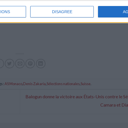
IONS
DISAGREE
A
s :
AS Monaco
,
Denis Zakaria
,
Sélections nationales
,
Suisse
.
Balogun donne la victoire aux États-Unis contre le S
Camara et Di