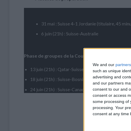
31 mai : Suisse 4-1 Jordanie (titulaire, 45 min
6 juin (21h) : Suisse-Australie
Phase de groupes de la Coupe du monde (Groupe
We and our
partners
13 juin (21h) : Qatar-Suisse
such as unique ident
advertising and con
18 juin (21h) : Suisse-Bosnie
and our partners may
24 juin (21h) : Suisse-Canada
consent to our and o
consent or access m
some processing of y
processing. Your pre
consent at any time b