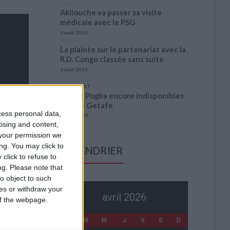
Akliouche va passer sa visite
médicale avec le PSG
6 août 2026
La plainte sur le partenariat avec la
R.D. Congo classée sans suite
6 août 2026
1 COMMENT
Fati et Pogba encore indisponibles
contre Getafe
cess personal data,
6 août 2026
tising and content,
your permission we
ng. You may click to
CALENDRIER
click to refuse to
ng.
Please note that
o object to such
ces or withdraw your
avril 2026
 of the webpage.
L
M
M
J
V
S
D