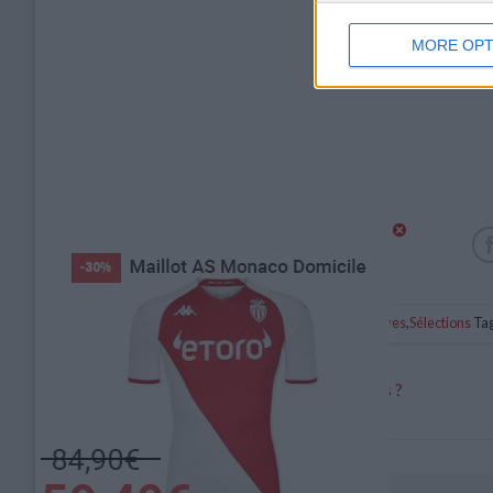
MORE OPT
Catégorie :
Brèves
,
Sélections
Tag
Casado proposé par Jorge Mendes ?