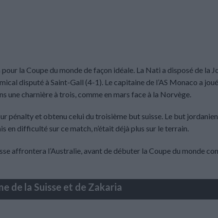
 pour la Coupe du monde de façon idéale. La Nati a disposé de la J
ical disputé à Saint-Gall (4-1). Le capitaine de l’AS Monaco a joué
ns une charnière à trois, comme en mars face à la Norvège.
 pénalty et obtenu celui du troisième but suisse. Le but jordanien
 en difficulté sur ce match, n’était déjà plus sur le terrain.
suisse affrontera l’Australie, avant de débuter la Coupe du monde con
 de la Suisse et de Zakaria